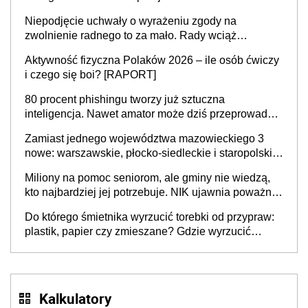
Niepodjęcie uchwały o wyrażeniu zgody na
zwolnienie radnego to za mało. Rady wciąż
popełniają ten błąd, a sądy muszą rozstrzygać
Aktywność fizyczna Polaków 2026 – ile osób ćwiczy
sprawy
i czego się boi? [RAPORT]
80 procent phishingu tworzy już sztuczna
inteligencja. Nawet amator może dziś przeprowadzić
skuteczny cyberatak
Zamiast jednego województwa mazowieckiego 3
nowe: warszawskie, płocko-siedleckie i staropolskie.
Nigdzie w Europie nie ma tak dużych jednostek
Miliony na pomoc seniorom, ale gminy nie wiedzą,
stołecznych
kto najbardziej jej potrzebuje. NIK ujawnia poważną
lukę w systemie
Do którego śmietnika wyrzucić torebki od przypraw:
plastik, papier czy zmieszane? Gdzie wyrzucić
młynek po przyprawach?
Kalkulatory