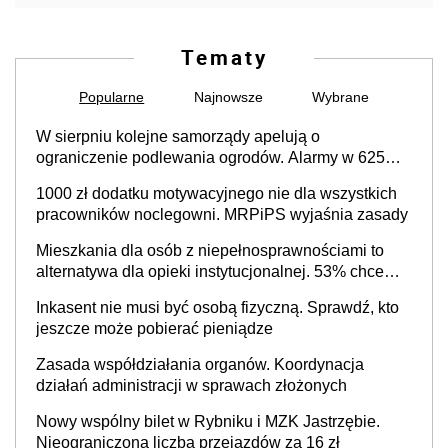
Tematy
Popularne
Najnowsze
Wybrane
W sierpniu kolejne samorządy apelują o
ograniczenie podlewania ogrodów. Alarmy w 625
gminach. Niżówka hydrogeologiczna może objąć
1000 zł dodatku motywacyjnego nie dla wszystkich
cały kraj
pracowników noclegowni. MRPiPS wyjaśnia zasady
Mieszkania dla osób z niepełnosprawnościami to
alternatywa dla opieki instytucjonalnej. 53% chce
mieszkać samodzielnie lub z rodziną
Inkasent nie musi być osobą fizyczną. Sprawdź, kto
jeszcze może pobierać pieniądze
Zasada współdziałania organów. Koordynacja
działań administracji w sprawach złożonych
Nowy wspólny bilet w Rybniku i MZK Jastrzębie.
Nieograniczona liczba przejazdów za 16 zł