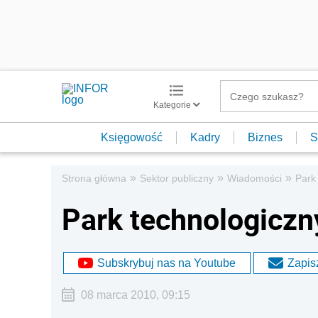
Kategorie
Księgowość
Kadry
Biznes
S
»
»
»
Strona główna
Sektor publiczny
Wiadomości
Park
Park technologiczn
Subskrybuj nas na Youtube
Zapisz
08 marca 2010, 09:15