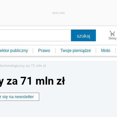
REKLAMA
Sklep
ektor publiczny
Prawo
Twoje pieniądze
Moto
 technologiczny za 71 mln zł
y za 71 mln zł
 się na newsletter