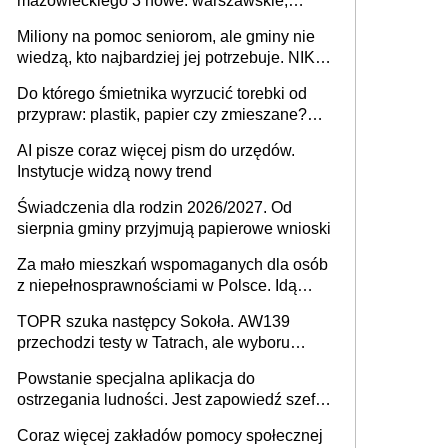
mazowieckiego 3 nowe: warszawskie,
płocko-siedleckie i staropolskie. Nigdzie w
Miliony na pomoc seniorom, ale gminy nie
Europie nie ma tak dużych jednostek
wiedzą, kto najbardziej jej potrzebuje. NIK
stołecznych
ujawnia poważną lukę w systemie
Do którego śmietnika wyrzucić torebki od
przypraw: plastik, papier czy zmieszane?
Gdzie wyrzucić młynek po przyprawach?
AI pisze coraz więcej pism do urzędów.
Instytucje widzą nowy trend
Świadczenia dla rodzin 2026/2027. Od
sierpnia gminy przyjmują papierowe wnioski
Za mało mieszkań wspomaganych dla osób
z niepełnosprawnościami w Polsce. Idą
zmiany w przepisach
TOPR szuka następcy Sokoła. AW139
przechodzi testy w Tatrach, ale wyboru
jeszcze nie ma
Powstanie specjalna aplikacja do
ostrzegania ludności. Jest zapowiedź szefa
MSWiA
Coraz więcej zakładów pomocy społecznej