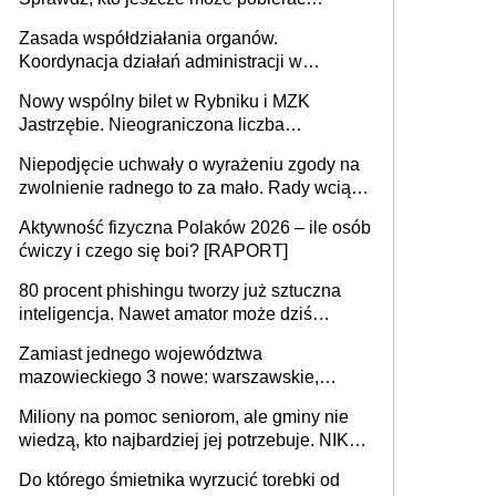
pieniądze
Zasada współdziałania organów.
Koordynacja działań administracji w
sprawach złożonych
Nowy wspólny bilet w Rybniku i MZK
Jastrzębie. Nieograniczona liczba
przejazdów za 16 zł
Niepodjęcie uchwały o wyrażeniu zgody na
zwolnienie radnego to za mało. Rady wciąż
popełniają ten błąd, a sądy muszą
Aktywność fizyczna Polaków 2026 – ile osób
rozstrzygać sprawy
ćwiczy i czego się boi? [RAPORT]
80 procent phishingu tworzy już sztuczna
inteligencja. Nawet amator może dziś
przeprowadzić skuteczny cyberatak
Zamiast jednego województwa
mazowieckiego 3 nowe: warszawskie,
płocko-siedleckie i staropolskie. Nigdzie w
Miliony na pomoc seniorom, ale gminy nie
Europie nie ma tak dużych jednostek
wiedzą, kto najbardziej jej potrzebuje. NIK
stołecznych
ujawnia poważną lukę w systemie
Do którego śmietnika wyrzucić torebki od