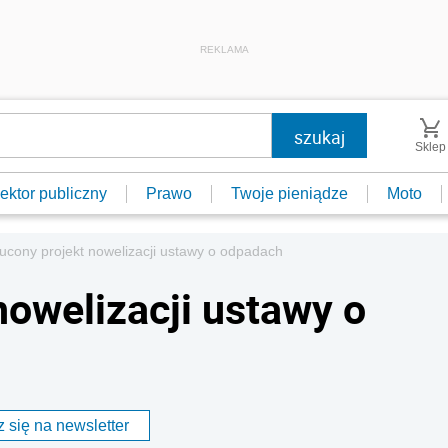
REKLAMA
Sklep
ektor publiczny
Prawo
Twoje pieniądze
Moto
ucony projekt nowelizacji ustawy o odpadach
nowelizacji ustawy o
 się na newsletter