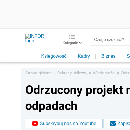
Kategorie
Księgowość
Kadry
Biznes
S
»
»
»
Strona główna
Sektor publiczny
Wiadomości
Odrz
Odrzucony projekt 
odpadach
Subskrybuj nas na Youtube
Zapisz