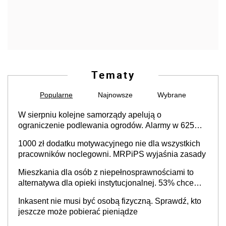
Tematy
Popularne
Najnowsze
Wybrane
W sierpniu kolejne samorządy apelują o
ograniczenie podlewania ogrodów. Alarmy w 625
gminach. Niżówka hydrogeologiczna może objąć
1000 zł dodatku motywacyjnego nie dla wszystkich
cały kraj
pracowników noclegowni. MRPiPS wyjaśnia zasady
Mieszkania dla osób z niepełnosprawnościami to
alternatywa dla opieki instytucjonalnej. 53% chce
mieszkać samodzielnie lub z rodziną
Inkasent nie musi być osobą fizyczną. Sprawdź, kto
jeszcze może pobierać pieniądze