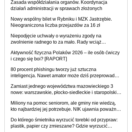
Zasada współdziałania organów. Koordynacja
działań administracji w sprawach złożonych
Nowy wspólny bilet w Rybniku i MZK Jastrzębie.
Nieograniczona liczba przejazdów za 16 zł
Niepodjęcie uchwały o wyrażeniu zgody na
zwolnienie radnego to za mało. Rady wciąż
popełniają ten błąd, a sądy muszą rozstrzygać
Aktywność fizyczna Polaków 2026 – ile osób ćwiczy
sprawy
i czego się boi? [RAPORT]
80 procent phishingu tworzy już sztuczna
inteligencja. Nawet amator może dziś przeprowadzić
skuteczny cyberatak
Zamiast jednego województwa mazowieckiego 3
nowe: warszawskie, płocko-siedleckie i staropolskie.
Nigdzie w Europie nie ma tak dużych jednostek
Miliony na pomoc seniorom, ale gminy nie wiedzą,
stołecznych
kto najbardziej jej potrzebuje. NIK ujawnia poważną
lukę w systemie
Do którego śmietnika wyrzucić torebki od przypraw:
plastik, papier czy zmieszane? Gdzie wyrzucić