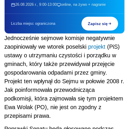
26.08.2026 r., 9:00-13:00
online, na żywo + nagranie
Liczba miejsc ograniczona
Zapisz się
Jednocześnie sejmowe komisje negatywnie
zaopiniowały we wtorek poselski
projekt
(PiS)
ustawy o utrzymaniu czystości i porządku w
gminach, który także przewidywał przejęcie
gospodarowania odpadami przez gminy.
Projekt ten wpłynął do Sejmu w połowie 2008 r.
Jak poinformowała przewodnicząca
podkomisji, która zajmowała się tym projektem
Ewa Wolak (PO), nie jest on zgodny z
przepisami prawa.
Poprawki Senatu będą głosowane podczas