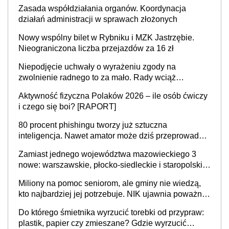
Zasada współdziałania organów. Koordynacja
działań administracji w sprawach złożonych
Nowy wspólny bilet w Rybniku i MZK Jastrzębie.
Nieograniczona liczba przejazdów za 16 zł
Niepodjęcie uchwały o wyrażeniu zgody na
zwolnienie radnego to za mało. Rady wciąż
popełniają ten błąd, a sądy muszą rozstrzygać
Aktywność fizyczna Polaków 2026 – ile osób ćwiczy
sprawy
i czego się boi? [RAPORT]
80 procent phishingu tworzy już sztuczna
inteligencja. Nawet amator może dziś przeprowadzić
skuteczny cyberatak
Zamiast jednego województwa mazowieckiego 3
nowe: warszawskie, płocko-siedleckie i staropolskie.
Nigdzie w Europie nie ma tak dużych jednostek
Miliony na pomoc seniorom, ale gminy nie wiedzą,
stołecznych
kto najbardziej jej potrzebuje. NIK ujawnia poważną
lukę w systemie
Do którego śmietnika wyrzucić torebki od przypraw:
plastik, papier czy zmieszane? Gdzie wyrzucić