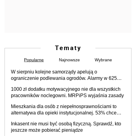
Tematy
Popularne
Najnowsze
Wybrane
W sierpniu kolejne samorządy apelują o
ograniczenie podlewania ogrodów. Alarmy w 625
gminach. Niżówka hydrogeologiczna może objąć
1000 zł dodatku motywacyjnego nie dla wszystkich
cały kraj
pracowników noclegowni. MRPiPS wyjaśnia zasady
Mieszkania dla osób z niepełnosprawnościami to
alternatywa dla opieki instytucjonalnej. 53% chce
mieszkać samodzielnie lub z rodziną
Inkasent nie musi być osobą fizyczną. Sprawdź, kto
jeszcze może pobierać pieniądze