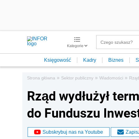
Kategorie
Księgowość
Kadry
Biznes
S
»
»
»
Strona główna
Sektor publiczny
Wiadomości
Rząd
Rząd wydłużył term
do Funduszu Inwest
Subskrybuj nas na Youtube
Zapisz