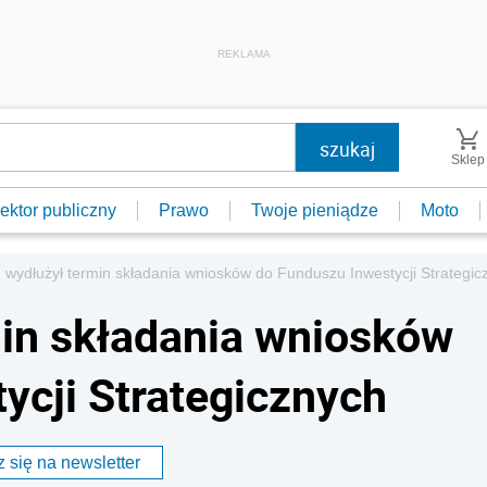
REKLAMA
Sklep
ektor publiczny
Prawo
Twoje pieniądze
Moto
 wydłużył termin składania wniosków do Funduszu Inwestycji Strategic
in składania wniosków
ycji Strategicznych
 się na newsletter