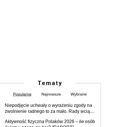
Tematy
Popularne
Najnowsze
Wybrane
Niepodjęcie uchwały o wyrażeniu zgody na
zwolnienie radnego to za mało. Rady wciąż
popełniają ten błąd, a sądy muszą
Aktywność fizyczna Polaków 2026 – ile osób
rozstrzygać sprawy