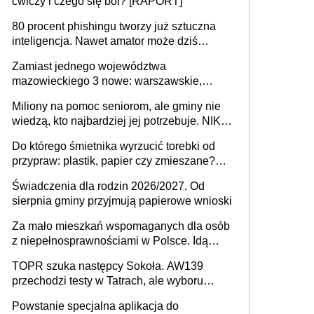
ćwiczy i czego się boi? [RAPORT]
80 procent phishingu tworzy już sztuczna
inteligencja. Nawet amator może dziś
przeprowadzić skuteczny cyberatak
Zamiast jednego województwa
mazowieckiego 3 nowe: warszawskie,
płocko-siedleckie i staropolskie. Nigdzie w
Miliony na pomoc seniorom, ale gminy nie
Europie nie ma tak dużych jednostek
wiedzą, kto najbardziej jej potrzebuje. NIK
stołecznych
ujawnia poważną lukę w systemie
Do którego śmietnika wyrzucić torebki od
przypraw: plastik, papier czy zmieszane?
Gdzie wyrzucić młynek po przyprawach?
Świadczenia dla rodzin 2026/2027. Od
sierpnia gminy przyjmują papierowe wnioski
Za mało mieszkań wspomaganych dla osób
z niepełnosprawnościami w Polsce. Idą
zmiany w przepisach
TOPR szuka następcy Sokoła. AW139
przechodzi testy w Tatrach, ale wyboru
jeszcze nie ma
Powstanie specjalna aplikacja do