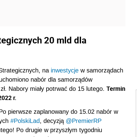
tegicznych 20 mld dla
Strategicznych, na
inwestycje
w samorządach
uruchomiono nabór dla samorządów
Termin
zł. Nabory miały potrwać do 15 lutego.
022 r.
Po pierwsze zaplanowany do 15.02 nabór w
nych
#PolskiLad
, decyzją
@PremierRP
utego! Po drugie w przyszłym tygodniu