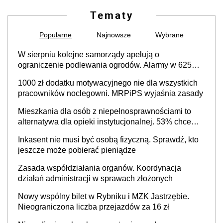
Tematy
Popularne
Najnowsze
Wybrane
W sierpniu kolejne samorządy apelują o
ograniczenie podlewania ogrodów. Alarmy w 625
gminach. Niżówka hydrogeologiczna może objąć
1000 zł dodatku motywacyjnego nie dla wszystkich
cały kraj
pracowników noclegowni. MRPiPS wyjaśnia zasady
Mieszkania dla osób z niepełnosprawnościami to
alternatywa dla opieki instytucjonalnej. 53% chce
mieszkać samodzielnie lub z rodziną
Inkasent nie musi być osobą fizyczną. Sprawdź, kto
jeszcze może pobierać pieniądze
Zasada współdziałania organów. Koordynacja
działań administracji w sprawach złożonych
Nowy wspólny bilet w Rybniku i MZK Jastrzębie.
Nieograniczona liczba przejazdów za 16 zł