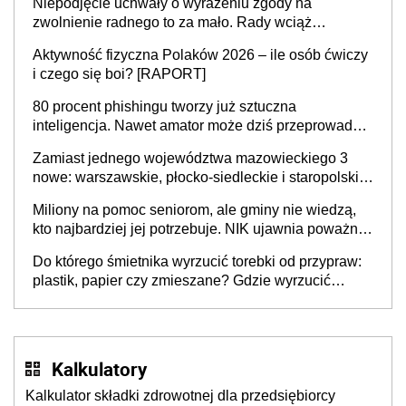
Niepodjęcie uchwały o wyrażeniu zgody na
zwolnienie radnego to za mało. Rady wciąż
popełniają ten błąd, a sądy muszą rozstrzygać
Aktywność fizyczna Polaków 2026 – ile osób ćwiczy
sprawy
i czego się boi? [RAPORT]
80 procent phishingu tworzy już sztuczna
inteligencja. Nawet amator może dziś przeprowadzić
skuteczny cyberatak
Zamiast jednego województwa mazowieckiego 3
nowe: warszawskie, płocko-siedleckie i staropolskie.
Nigdzie w Europie nie ma tak dużych jednostek
Miliony na pomoc seniorom, ale gminy nie wiedzą,
stołecznych
kto najbardziej jej potrzebuje. NIK ujawnia poważną
lukę w systemie
Do którego śmietnika wyrzucić torebki od przypraw:
plastik, papier czy zmieszane? Gdzie wyrzucić
młynek po przyprawach?
Kalkulatory
Kalkulator składki zdrowotnej dla przedsiębiorcy