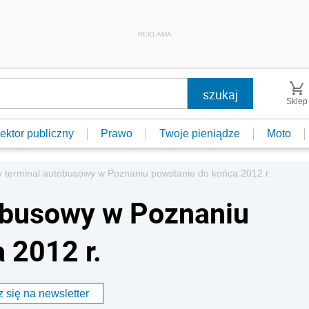
REKLAMA
Sklep
ektor publiczny
Prawo
Twoje pieniądze
Moto
 terminal autobusowy w Poznaniu powstanie do końca 2012 r.
obusowy w Poznaniu
 2012 r.
 się na newsletter