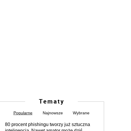
Tematy
Popularne
Najnowsze
Wybrane
80 procent phishingu tworzy już sztuczna
inteligencja. Nawet amator może dziś