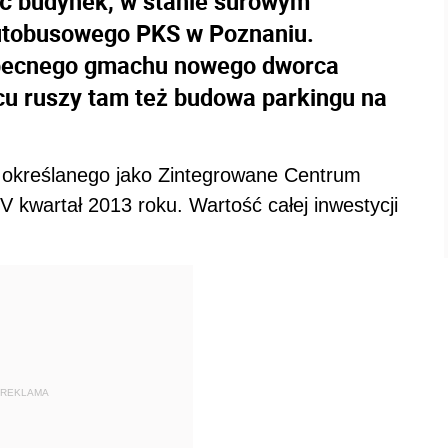
ać budynek, w stanie surowym
utobusowego PKS w Poznaniu.
obecnego gmachu nowego dworca
cu ruszy tam też budowa parkingu na
 określanego jako Zintegrowane Centrum
kwartał 2013 roku. Wartość całej inwestycji
REKLAMA