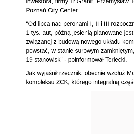
inwestora, firmy TriGranit, Przemysław T
Poznań City Center.
"Od lipca nad peronami I, II i III rozpocz
1 tys. aut, późną jesienią planowane jest
związanej z budową nowego układu komu
powstać, w stanie surowym zamkniętym
19 stanowisk" - poinformował Terlecki.
Jak wyjaśnił rzecznik, obecnie wzdłuż 
kompleksu ZCK, którego integralną częś