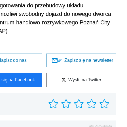
zygotowania do przebudowy układu
umożliwi swobodny dojazd do nowego dworca
entrum handlowo-rozrywkowego Poznań City
AP)
apisz do nas
Zapisz się na newsletter
l się na Facebook
Wyślij na Twitter
AUTOPROMOCJA