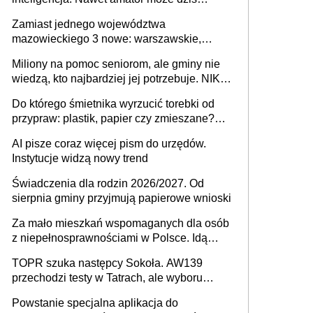
przeprowadzić skuteczny cyberatak
Zamiast jednego województwa
mazowieckiego 3 nowe: warszawskie,
płocko-siedleckie i staropolskie. Nigdzie w
Miliony na pomoc seniorom, ale gminy nie
Europie nie ma tak dużych jednostek
wiedzą, kto najbardziej jej potrzebuje. NIK
stołecznych
ujawnia poważną lukę w systemie
Do którego śmietnika wyrzucić torebki od
przypraw: plastik, papier czy zmieszane?
Gdzie wyrzucić młynek po przyprawach?
AI pisze coraz więcej pism do urzędów.
Instytucje widzą nowy trend
Świadczenia dla rodzin 2026/2027. Od
sierpnia gminy przyjmują papierowe wnioski
Za mało mieszkań wspomaganych dla osób
z niepełnosprawnościami w Polsce. Idą
zmiany w przepisach
TOPR szuka następcy Sokoła. AW139
przechodzi testy w Tatrach, ale wyboru
jeszcze nie ma
Powstanie specjalna aplikacja do