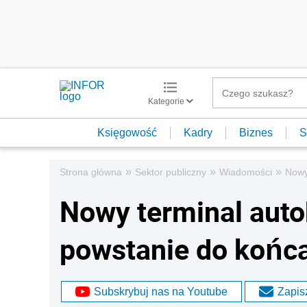
Kategorie
Księgowość
Kadry
Biznes
S
»
»
»
Strona główna
Sektor publiczny
Wiadomości
Nowy
Nowy terminal aut
powstanie do końca
Subskrybuj nas na Youtube
Zapisz