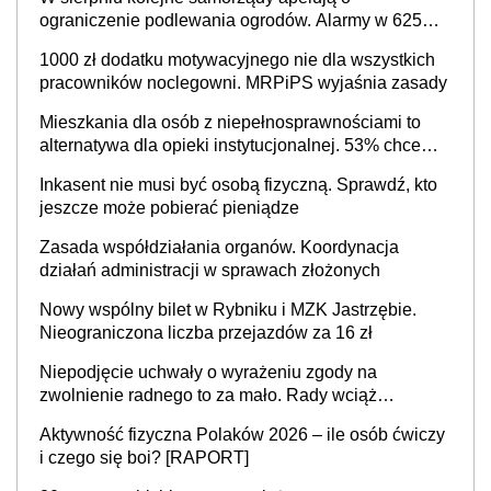
ograniczenie podlewania ogrodów. Alarmy w 625
gminach. Niżówka hydrogeologiczna może objąć
1000 zł dodatku motywacyjnego nie dla wszystkich
cały kraj
pracowników noclegowni. MRPiPS wyjaśnia zasady
Mieszkania dla osób z niepełnosprawnościami to
alternatywa dla opieki instytucjonalnej. 53% chce
mieszkać samodzielnie lub z rodziną
Inkasent nie musi być osobą fizyczną. Sprawdź, kto
jeszcze może pobierać pieniądze
Zasada współdziałania organów. Koordynacja
działań administracji w sprawach złożonych
Nowy wspólny bilet w Rybniku i MZK Jastrzębie.
Nieograniczona liczba przejazdów za 16 zł
Niepodjęcie uchwały o wyrażeniu zgody na
zwolnienie radnego to za mało. Rady wciąż
popełniają ten błąd, a sądy muszą rozstrzygać
Aktywność fizyczna Polaków 2026 – ile osób ćwiczy
sprawy
i czego się boi? [RAPORT]