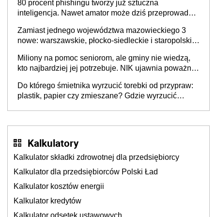
80 procent phishingu tworzy już sztuczna
inteligencja. Nawet amator może dziś przeprowadzić
skuteczny cyberatak
Zamiast jednego województwa mazowieckiego 3
nowe: warszawskie, płocko-siedleckie i staropolskie.
Nigdzie w Europie nie ma tak dużych jednostek
Miliony na pomoc seniorom, ale gminy nie wiedzą,
stołecznych
kto najbardziej jej potrzebuje. NIK ujawnia poważną
lukę w systemie
Do którego śmietnika wyrzucić torebki od przypraw:
plastik, papier czy zmieszane? Gdzie wyrzucić
młynek po przyprawach?
Kalkulatory
Kalkulator składki zdrowotnej dla przedsiębiorcy
Kalkulator dla przedsiębiorców Polski Ład
Kalkulator kosztów energii
Kalkulator kredytów
Kalkulator odsetek ustawowych