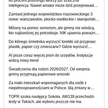
80 procent phishingu tworzy już sztuczna
inteligencja. Nawet amator może dziś przeprowadzić
skuteczny cyberatak
Zamiast jednego województwa mazowieckiego 3
nowe: warszawskie, płocko-siedleckie i staropolskie.
Nigdzie w Europie nie ma tak dużych jednostek
Miliony na pomoc seniorom, ale gminy nie wiedzą,
stołecznych
kto najbardziej jej potrzebuje. NIK ujawnia poważną
lukę w systemie
Do którego śmietnika wyrzucić torebki od przypraw:
plastik, papier czy zmieszane? Gdzie wyrzucić
młynek po przyprawach?
AI pisze coraz więcej pism do urzędów. Instytucje
widzą nowy trend
Świadczenia dla rodzin 2026/2027. Od sierpnia
gminy przyjmują papierowe wnioski
Za mało mieszkań wspomaganych dla osób z
niepełnosprawnościami w Polsce. Idą zmiany w
przepisach
TOPR szuka następcy Sokoła. AW139 przechodzi
testy w Tatrach, ale wyboru jeszcze nie ma