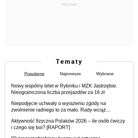
REKLAMA
Tematy
Popularne
Najnowsze
Wybrane
Nowy wspólny bilet w Rybniku i MZK Jastrzębie.
Nieograniczona liczba przejazdów za 16 zł
Niepodjęcie uchwały o wyrażeniu zgody na
zwolnienie radnego to za mało. Rady wciąż
popełniają ten błąd, a sądy muszą rozstrzygać
Aktywność fizyczna Polaków 2026 – ile osób ćwiczy
sprawy
i czego się boi? [RAPORT]