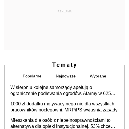
REKLAMA
Tematy
Popularne
Najnowsze
Wybrane
W sierpniu kolejne samorządy apelują o
ograniczenie podlewania ogrodów. Alarmy w 625
gminach. Niżówka hydrogeologiczna może objąć
1000 zł dodatku motywacyjnego nie dla wszystkich
cały kraj
pracowników noclegowni. MRPiPS wyjaśnia zasady
Mieszkania dla osób z niepełnosprawnościami to
alternatywa dla opieki instytucjonalnej. 53% chce