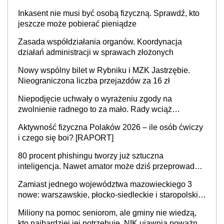
mieszkać samodzielnie lub z rodziną
Inkasent nie musi być osobą fizyczną. Sprawdź, kto
jeszcze może pobierać pieniądze
Zasada współdziałania organów. Koordynacja
działań administracji w sprawach złożonych
Nowy wspólny bilet w Rybniku i MZK Jastrzębie.
Nieograniczona liczba przejazdów za 16 zł
Niepodjęcie uchwały o wyrażeniu zgody na
zwolnienie radnego to za mało. Rady wciąż
popełniają ten błąd, a sądy muszą rozstrzygać
Aktywność fizyczna Polaków 2026 – ile osób ćwiczy
sprawy
i czego się boi? [RAPORT]
80 procent phishingu tworzy już sztuczna
inteligencja. Nawet amator może dziś przeprowadzić
skuteczny cyberatak
Zamiast jednego województwa mazowieckiego 3
nowe: warszawskie, płocko-siedleckie i staropolskie.
Nigdzie w Europie nie ma tak dużych jednostek
Miliony na pomoc seniorom, ale gminy nie wiedzą,
stołecznych
kto najbardziej jej potrzebuje. NIK ujawnia poważną