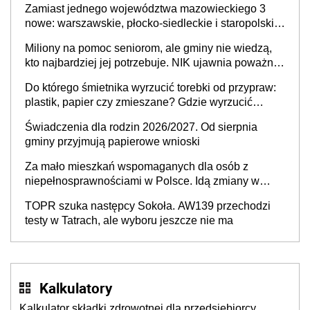
Zamiast jednego województwa mazowieckiego 3
nowe: warszawskie, płocko-siedleckie i staropolskie.
Nigdzie w Europie nie ma tak dużych jednostek
Miliony na pomoc seniorom, ale gminy nie wiedzą,
stołecznych
kto najbardziej jej potrzebuje. NIK ujawnia poważną
lukę w systemie
Do którego śmietnika wyrzucić torebki od przypraw:
plastik, papier czy zmieszane? Gdzie wyrzucić
młynek po przyprawach?
Świadczenia dla rodzin 2026/2027. Od sierpnia
gminy przyjmują papierowe wnioski
Za mało mieszkań wspomaganych dla osób z
niepełnosprawnościami w Polsce. Idą zmiany w
przepisach
TOPR szuka następcy Sokoła. AW139 przechodzi
testy w Tatrach, ale wyboru jeszcze nie ma
Kalkulatory
Kalkulator składki zdrowotnej dla przedsiębiorcy