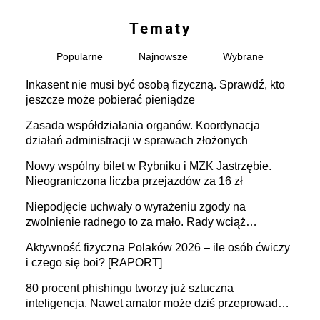
Tematy
Popularne
Najnowsze
Wybrane
Inkasent nie musi być osobą fizyczną. Sprawdź, kto
jeszcze może pobierać pieniądze
Zasada współdziałania organów. Koordynacja
działań administracji w sprawach złożonych
Nowy wspólny bilet w Rybniku i MZK Jastrzębie.
Nieograniczona liczba przejazdów za 16 zł
Niepodjęcie uchwały o wyrażeniu zgody na
zwolnienie radnego to za mało. Rady wciąż
popełniają ten błąd, a sądy muszą rozstrzygać
Aktywność fizyczna Polaków 2026 – ile osób ćwiczy
sprawy
i czego się boi? [RAPORT]
80 procent phishingu tworzy już sztuczna
inteligencja. Nawet amator może dziś przeprowadzić
skuteczny cyberatak