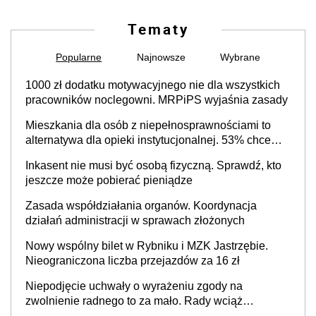
Tematy
Popularne
Najnowsze
Wybrane
1000 zł dodatku motywacyjnego nie dla wszystkich
pracowników noclegowni. MRPiPS wyjaśnia zasady
Mieszkania dla osób z niepełnosprawnościami to
alternatywa dla opieki instytucjonalnej. 53% chce
mieszkać samodzielnie lub z rodziną
Inkasent nie musi być osobą fizyczną. Sprawdź, kto
jeszcze może pobierać pieniądze
Zasada współdziałania organów. Koordynacja
działań administracji w sprawach złożonych
Nowy wspólny bilet w Rybniku i MZK Jastrzębie.
Nieograniczona liczba przejazdów za 16 zł
Niepodjęcie uchwały o wyrażeniu zgody na
zwolnienie radnego to za mało. Rady wciąż
popełniają ten błąd, a sądy muszą rozstrzygać