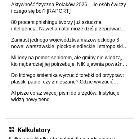
Aktywność fizyczna Polaków 2026 – ile osób ćwiczy
sprawy
i czego się boi? [RAPORT]
80 procent phishingu tworzy już sztuczna
inteligencja. Nawet amator może dziś przeprowadzić
skuteczny cyberatak
Zamiast jednego województwa mazowieckiego 3
nowe: warszawskie, płocko-siedleckie i staropolskie.
Nigdzie w Europie nie ma tak dużych jednostek
Miliony na pomoc seniorom, ale gminy nie wiedzą,
stołecznych
kto najbardziej jej potrzebuje. NIK ujawnia poważną
lukę w systemie
Do którego śmietnika wyrzucić torebki od przypraw:
plastik, papier czy zmieszane? Gdzie wyrzucić
młynek po przyprawach?
AI pisze coraz więcej pism do urzędów. Instytucje
widzą nowy trend
Kalkulatory
Kalkulator składki zdrowotnej dla przedsiębiorcy