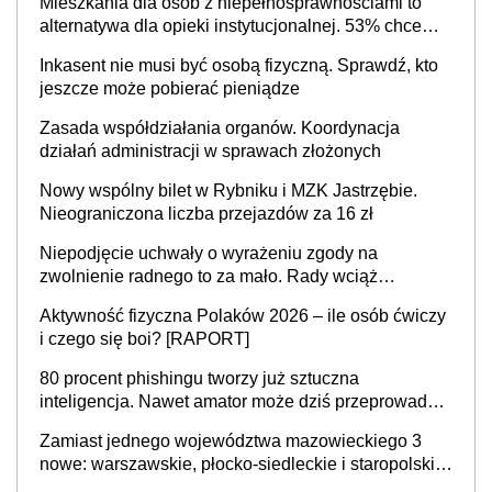
Mieszkania dla osób z niepełnosprawnościami to
alternatywa dla opieki instytucjonalnej. 53% chce
mieszkać samodzielnie lub z rodziną
Inkasent nie musi być osobą fizyczną. Sprawdź, kto
jeszcze może pobierać pieniądze
Zasada współdziałania organów. Koordynacja
działań administracji w sprawach złożonych
Nowy wspólny bilet w Rybniku i MZK Jastrzębie.
Nieograniczona liczba przejazdów za 16 zł
Niepodjęcie uchwały o wyrażeniu zgody na
zwolnienie radnego to za mało. Rady wciąż
popełniają ten błąd, a sądy muszą rozstrzygać
Aktywność fizyczna Polaków 2026 – ile osób ćwiczy
sprawy
i czego się boi? [RAPORT]
80 procent phishingu tworzy już sztuczna
inteligencja. Nawet amator może dziś przeprowadzić
skuteczny cyberatak
Zamiast jednego województwa mazowieckiego 3
nowe: warszawskie, płocko-siedleckie i staropolskie.
Nigdzie w Europie nie ma tak dużych jednostek