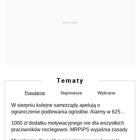
REKLAMA
Tematy
Popularne
Najnowsze
Wybrane
W sierpniu kolejne samorządy apelują o
ograniczenie podlewania ogrodów. Alarmy w 625
gminach. Niżówka hydrogeologiczna może objąć
1000 zł dodatku motywacyjnego nie dla wszystkich
cały kraj
pracowników noclegowni. MRPiPS wyjaśnia zasady