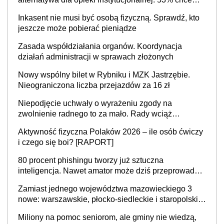
mieszkać samodzielnie lub z rodziną
Inkasent nie musi być osobą fizyczną. Sprawdź, kto
jeszcze może pobierać pieniądze
Zasada współdziałania organów. Koordynacja
działań administracji w sprawach złożonych
Nowy wspólny bilet w Rybniku i MZK Jastrzębie.
Nieograniczona liczba przejazdów za 16 zł
Niepodjęcie uchwały o wyrażeniu zgody na
zwolnienie radnego to za mało. Rady wciąż
popełniają ten błąd, a sądy muszą rozstrzygać
Aktywność fizyczna Polaków 2026 – ile osób ćwiczy
sprawy
i czego się boi? [RAPORT]
80 procent phishingu tworzy już sztuczna
inteligencja. Nawet amator może dziś przeprowadzić
skuteczny cyberatak
Zamiast jednego województwa mazowieckiego 3
nowe: warszawskie, płocko-siedleckie i staropolskie.
Nigdzie w Europie nie ma tak dużych jednostek
Miliony na pomoc seniorom, ale gminy nie wiedzą,
stołecznych