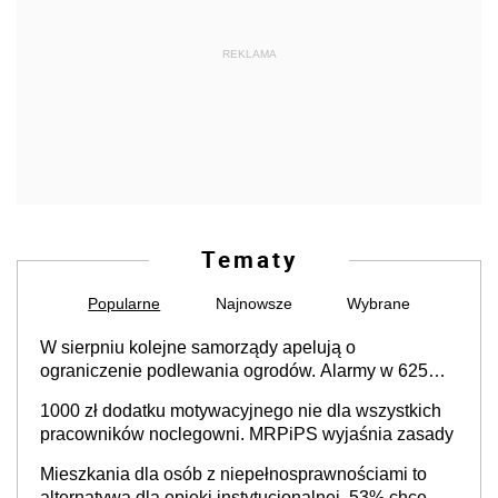
REKLAMA
Tematy
Popularne
Najnowsze
Wybrane
W sierpniu kolejne samorządy apelują o
ograniczenie podlewania ogrodów. Alarmy w 625
gminach. Niżówka hydrogeologiczna może objąć
1000 zł dodatku motywacyjnego nie dla wszystkich
cały kraj
pracowników noclegowni. MRPiPS wyjaśnia zasady
Mieszkania dla osób z niepełnosprawnościami to
alternatywa dla opieki instytucjonalnej. 53% chce