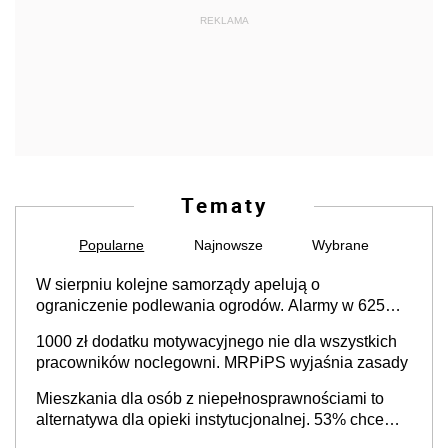
REKLAMA
Tematy
Popularne
Najnowsze
Wybrane
W sierpniu kolejne samorządy apelują o
ograniczenie podlewania ogrodów. Alarmy w 625
gminach. Niżówka hydrogeologiczna może objąć
1000 zł dodatku motywacyjnego nie dla wszystkich
cały kraj
pracowników noclegowni. MRPiPS wyjaśnia zasady
Mieszkania dla osób z niepełnosprawnościami to
alternatywa dla opieki instytucjonalnej. 53% chce
mieszkać samodzielnie lub z rodziną