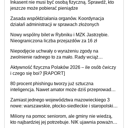
Inkasent nie musi być osobą fizyczną. Sprawdź, kto
jeszcze może pobierać pieniądze
Zasada współdziałania organów. Koordynacja
działań administracji w sprawach złożonych
Nowy wspólny bilet w Rybniku i MZK Jastrzębie.
Nieograniczona liczba przejazdów za 16 zł
Niepodjęcie uchwały o wyrażeniu zgody na
zwolnienie radnego to za mało. Rady wciąż
popełniają ten błąd, a sądy muszą rozstrzygać
Aktywność fizyczna Polaków 2026 – ile osób ćwiczy
sprawy
i czego się boi? [RAPORT]
80 procent phishingu tworzy już sztuczna
inteligencja. Nawet amator może dziś przeprowadzić
skuteczny cyberatak
Zamiast jednego województwa mazowieckiego 3
nowe: warszawskie, płocko-siedleckie i staropolskie.
Nigdzie w Europie nie ma tak dużych jednostek
Miliony na pomoc seniorom, ale gminy nie wiedzą,
stołecznych
kto najbardziej jej potrzebuje. NIK ujawnia poważną