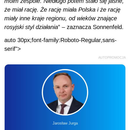
moim zespole. Niedługo potem stało się jasne,
że miał rację. Że rację miała Polska i że rację
miały inne kraje regionu, od wieków znające
rosyjski styl działania
” – zaznacza Sonnenfeld.
auto 30px;font-family:Roboto-Regular,sans-
serif">
AUTOPROMOCJA
Jarosław Jurga