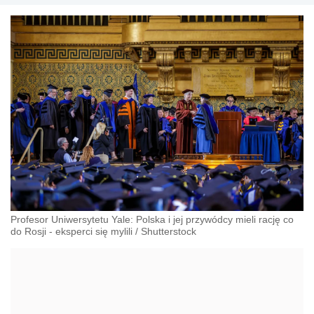
Profesor Uniwersytetu Yale: Polska i jej przywódcy mieli rację co
do Rosji - eksperci się mylili
/
Shutterstock