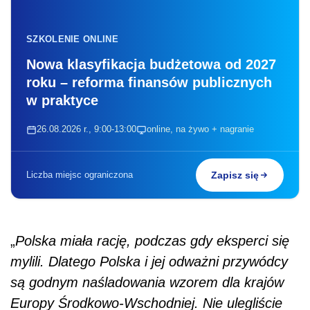
SZKOLENIE ONLINE
Nowa klasyfikacja budżetowa od 2027
roku – reforma finansów publicznych
w praktyce
26.08.2026 r., 9:00-13:00
online, na żywo + nagranie
Liczba miejsc ograniczona
Zapisz się
„
Polska miała rację, podczas gdy eksperci się
mylili. Dlatego Polska i jej odważni przywódcy
są godnym naśladowania wzorem dla krajów
Europy Środkowo-Wschodniej. Nie ulegliście