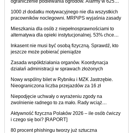
ograniczenie podlewania ogrodów. Alarmy w 625
gminach. Niżówka hydrogeologiczna może objąć
1000 zł dodatku motywacyjnego nie dla wszystkich
cały kraj
pracowników noclegowni. MRPiPS wyjaśnia zasady
Mieszkania dla osób z niepełnosprawnościami to
alternatywa dla opieki instytucjonalnej. 53% chce
mieszkać samodzielnie lub z rodziną
Inkasent nie musi być osobą fizyczną. Sprawdź, kto
jeszcze może pobierać pieniądze
Zasada współdziałania organów. Koordynacja
działań administracji w sprawach złożonych
Nowy wspólny bilet w Rybniku i MZK Jastrzębie.
Nieograniczona liczba przejazdów za 16 zł
Niepodjęcie uchwały o wyrażeniu zgody na
zwolnienie radnego to za mało. Rady wciąż
popełniają ten błąd, a sądy muszą rozstrzygać
Aktywność fizyczna Polaków 2026 – ile osób ćwiczy
sprawy
i czego się boi? [RAPORT]
80 procent phishingu tworzy już sztuczna