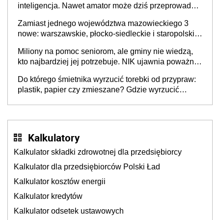
inteligencja. Nawet amator może dziś przeprowadzić
skuteczny cyberatak
Zamiast jednego województwa mazowieckiego 3
nowe: warszawskie, płocko-siedleckie i staropolskie.
Nigdzie w Europie nie ma tak dużych jednostek
Miliony na pomoc seniorom, ale gminy nie wiedzą,
stołecznych
kto najbardziej jej potrzebuje. NIK ujawnia poważną
lukę w systemie
Do którego śmietnika wyrzucić torebki od przypraw:
plastik, papier czy zmieszane? Gdzie wyrzucić
młynek po przyprawach?
Kalkulatory
Kalkulator składki zdrowotnej dla przedsiębiorcy
Kalkulator dla przedsiębiorców Polski Ład
Kalkulator kosztów energii
Kalkulator kredytów
Kalkulator odsetek ustawowych