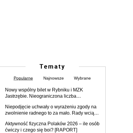
Tematy
Popularne
Najnowsze
Wybrane
Nowy wspólny bilet w Rybniku i MZK
Jastrzębie. Nieograniczona liczba
przejazdów za 16 zł
Niepodjęcie uchwały o wyrażeniu zgody na
zwolnienie radnego to za mało. Rady wciąż
popełniają ten błąd, a sądy muszą
Aktywność fizyczna Polaków 2026 – ile osób
rozstrzygać sprawy
ćwiczy i czego się boi? [RAPORT]