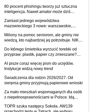
80 procent phishingu tworzy już sztuczna
inteligencja. Nawet amator może dziś
przeprowadzić skuteczny cyberatak
Zamiast jednego województwa
mazowieckiego 3 nowe: warszawskie,
płocko-siedleckie i staropolskie. Nigdzie w
Miliony na pomoc seniorom, ale gminy nie
Europie nie ma tak dużych jednostek
wiedzą, kto najbardziej jej potrzebuje. NIK
stołecznych
ujawnia poważną lukę w systemie
Do którego śmietnika wyrzucić torebki od
przypraw: plastik, papier czy zmieszane?
Gdzie wyrzucić młynek po przyprawach?
AI pisze coraz więcej pism do urzędów.
Instytucje widzą nowy trend
Świadczenia dla rodzin 2026/2027. Od
sierpnia gminy przyjmują papierowe wnioski
Za mało mieszkań wspomaganych dla osób
z niepełnosprawnościami w Polsce. Idą
zmiany w przepisach
TOPR szuka następcy Sokoła. AW139
przechodzi testy w Tatrach, ale wyboru