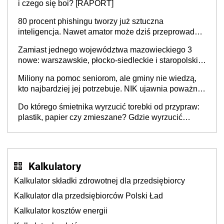
i czego się boi? [RAPORT]
80 procent phishingu tworzy już sztuczna
inteligencja. Nawet amator może dziś przeprowadzić
skuteczny cyberatak
Zamiast jednego województwa mazowieckiego 3
nowe: warszawskie, płocko-siedleckie i staropolskie.
Nigdzie w Europie nie ma tak dużych jednostek
Miliony na pomoc seniorom, ale gminy nie wiedzą,
stołecznych
kto najbardziej jej potrzebuje. NIK ujawnia poważną
lukę w systemie
Do którego śmietnika wyrzucić torebki od przypraw:
plastik, papier czy zmieszane? Gdzie wyrzucić
młynek po przyprawach?
Kalkulatory
Kalkulator składki zdrowotnej dla przedsiębiorcy
Kalkulator dla przedsiębiorców Polski Ład
Kalkulator kosztów energii