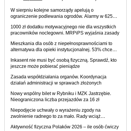
W sierpniu kolejne samorządy apelują o
ograniczenie podlewania ogrodów. Alarmy w 625
gminach. Niżówka hydrogeologiczna może objąć
1000 zł dodatku motywacyjnego nie dla wszystkich
cały kraj
pracowników noclegowni. MRPiPS wyjaśnia zasady
Mieszkania dla osób z niepełnosprawnościami to
alternatywa dla opieki instytucjonalnej. 53% chce
mieszkać samodzielnie lub z rodziną
Inkasent nie musi być osobą fizyczną. Sprawdź, kto
jeszcze może pobierać pieniądze
Zasada współdziałania organów. Koordynacja
działań administracji w sprawach złożonych
Nowy wspólny bilet w Rybniku i MZK Jastrzębie.
Nieograniczona liczba przejazdów za 16 zł
Niepodjęcie uchwały o wyrażeniu zgody na
zwolnienie radnego to za mało. Rady wciąż
popełniają ten błąd, a sądy muszą rozstrzygać
Aktywność fizyczna Polaków 2026 – ile osób ćwiczy
sprawy