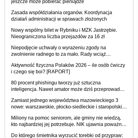
jeszcze może pobierać pieniądze
Zasada współdziałania organów. Koordynacja
działań administracji w sprawach złożonych
Nowy wspólny bilet w Rybniku i MZK Jastrzębie.
Nieograniczona liczba przejazdów za 16 zł
Niepodjęcie uchwały o wyrażeniu zgody na
zwolnienie radnego to za mało. Rady wciąż
popełniają ten błąd, a sądy muszą rozstrzygać
Aktywność fizyczna Polaków 2026 – ile osób ćwiczy
sprawy
i czego się boi? [RAPORT]
80 procent phishingu tworzy już sztuczna
inteligencja. Nawet amator może dziś przeprowadzić
skuteczny cyberatak
Zamiast jednego województwa mazowieckiego 3
nowe: warszawskie, płocko-siedleckie i staropolskie.
Nigdzie w Europie nie ma tak dużych jednostek
Miliony na pomoc seniorom, ale gminy nie wiedzą,
stołecznych
kto najbardziej jej potrzebuje. NIK ujawnia poważną
lukę w systemie
Do którego śmietnika wyrzucić torebki od przypraw: