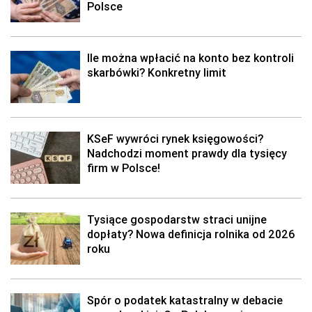
Polsce
Ile można wpłacić na konto bez kontroli
skarbówki? Konkretny limit
KSeF wywróci rynek księgowości?
Nadchodzi moment prawdy dla tysięcy
firm w Polsce!
Tysiące gospodarstw straci unijne
dopłaty? Nowa definicja rolnika od 2026
roku
Spór o podatek katastralny w debacie