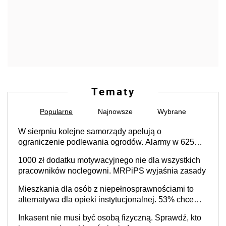
Tematy
Popularne
Najnowsze
Wybrane
W sierpniu kolejne samorządy apelują o
ograniczenie podlewania ogrodów. Alarmy w 625
gminach. Niżówka hydrogeologiczna może objąć
1000 zł dodatku motywacyjnego nie dla wszystkich
cały kraj
pracowników noclegowni. MRPiPS wyjaśnia zasady
Mieszkania dla osób z niepełnosprawnościami to
alternatywa dla opieki instytucjonalnej. 53% chce
mieszkać samodzielnie lub z rodziną
Inkasent nie musi być osobą fizyczną. Sprawdź, kto