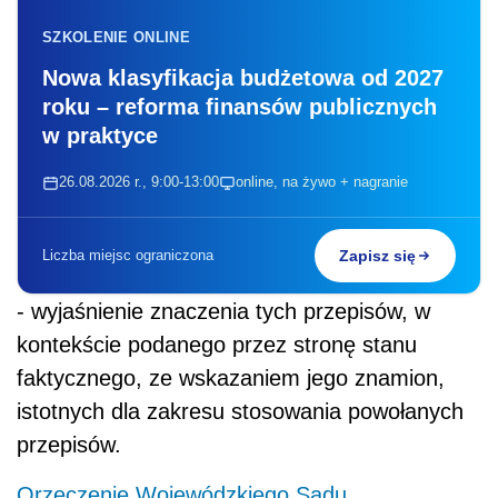
SZKOLENIE ONLINE
Nowa klasyfikacja budżetowa od 2027
roku – reforma finansów publicznych
w praktyce
26.08.2026 r., 9:00-13:00
online, na żywo + nagranie
Liczba miejsc ograniczona
Zapisz się
- wyjaśnienie znaczenia tych przepisów, w
kontekście podanego przez stronę stanu
faktycznego, ze wskazaniem jego znamion,
istotnych dla zakresu stosowania powołanych
przepisów.
Orzeczenie Wojewódzkiego Sądu