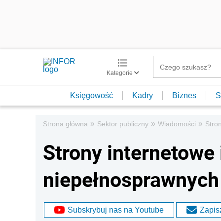
Kategorie
Księgowość
Kadry
Biznes
S
»
»
»
Strona główna
Sektor publiczny
Wiadomości
Stro
Strony internetowe 
niepełnosprawnych
Subskrybuj nas na Youtube
Zapisz