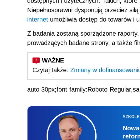
dostępnych i użytecznych. Takich, które
Niepełnosprawni dysponują przecież silą
internet
umożliwia dostęp do towarów i us
Z badania zostaną sporządzone raporty, 
prowadzących badane strony, a także fi
Czytaj także:
Zmiany w dofinansowaniu
auto 30px;font-family:Roboto-Regular,sa
SZKOLE
Nowa 
refor