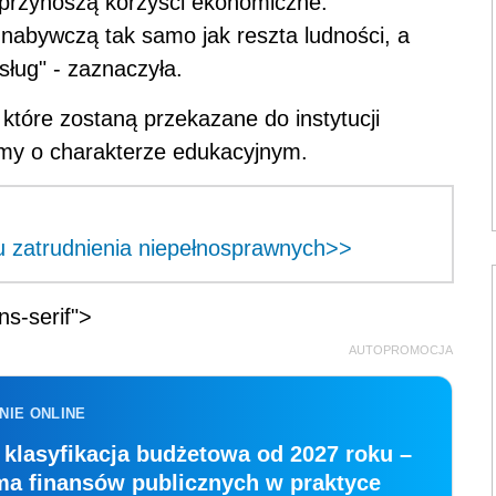
 przynoszą korzyści ekonomiczne.
 nabywczą tak samo jak reszta ludności, a
ług" - zaznaczyła.
które zostaną przekazane do instytucji
lmy o charakterze edukacyjnym.
 zatrudnienia niepełnosprawnych>>
ns-serif">
AUTOPROMOCJA
NIE ONLINE
klasyfikacja budżetowa od 2027 roku –
ma finansów publicznych w praktyce