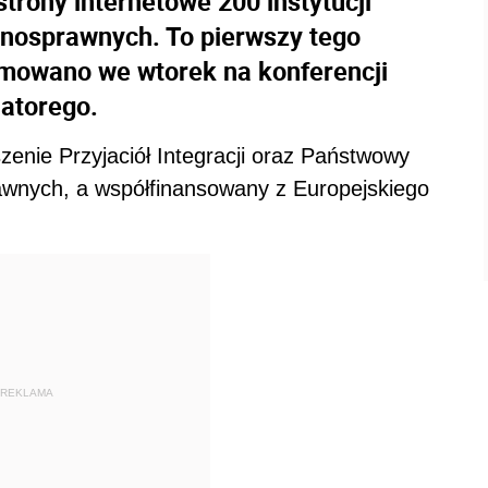
trony internetowe 200 instytucji
łnosprawnych. To pierwszy tego
ormowano we wtorek na konferencji
Batorego.
zenie Przyjaciół Integracji oraz Państwowy
awnych, a współfinansowany z Europejskiego
REKLAMA