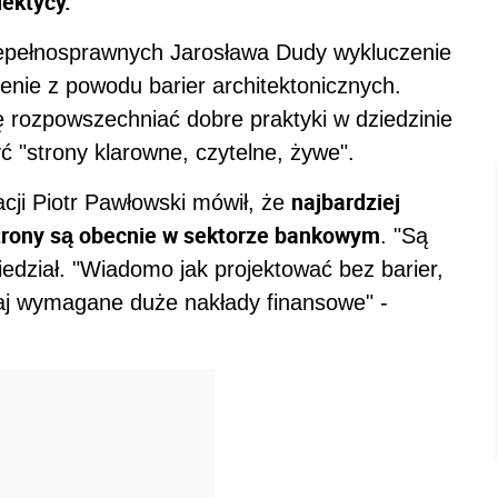
ektycy.
epełnosprawnych Jarosława Dudy wykluczenie
zenie z powodu barier architektonicznych.
ę rozpowszechniać dobre praktyki w dziedzinie
ć "strony klarowne, czytelne, żywe".
najbardziej
acji Piotr Pawłowski mówił, że
trony są obecnie w sektorze bankowym
. "Są
edział. "Wiadomo jak projektować bez barier,
utaj wymagane duże nakłady finansowe" -