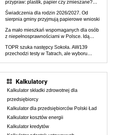
przypraw: plastik, papier czy zmieszane?
Gdzie wyrzucić młynek po przyprawach?
Świadczenia dla rodzin 2026/2027. Od
sierpnia gminy przyjmują papierowe wnioski
Za mało mieszkań wspomaganych dla osób
z niepełnosprawnościami w Polsce. Idą
zmiany w przepisach
TOPR szuka następcy Sokoła. AW139
przechodzi testy w Tatrach, ale wyboru
jeszcze nie ma
Kalkulatory
Kalkulator składki zdrowotnej dla
przedsiębiorcy
Kalkulator dla przedsiębiorców Polski Ład
Kalkulator kosztów energii
Kalkulator kredytów