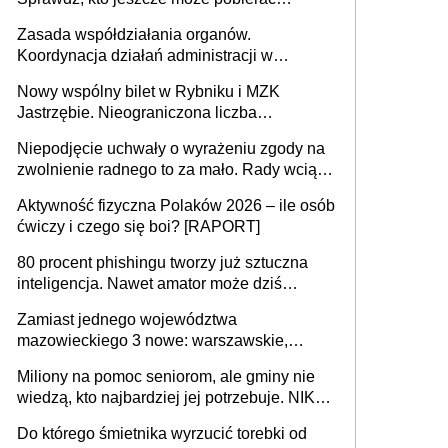
pieniądze
Zasada współdziałania organów.
Koordynacja działań administracji w
sprawach złożonych
Nowy wspólny bilet w Rybniku i MZK
Jastrzębie. Nieograniczona liczba
przejazdów za 16 zł
Niepodjęcie uchwały o wyrażeniu zgody na
zwolnienie radnego to za mało. Rady wciąż
popełniają ten błąd, a sądy muszą
Aktywność fizyczna Polaków 2026 – ile osób
rozstrzygać sprawy
ćwiczy i czego się boi? [RAPORT]
80 procent phishingu tworzy już sztuczna
inteligencja. Nawet amator może dziś
przeprowadzić skuteczny cyberatak
Zamiast jednego województwa
mazowieckiego 3 nowe: warszawskie,
płocko-siedleckie i staropolskie. Nigdzie w
Miliony na pomoc seniorom, ale gminy nie
Europie nie ma tak dużych jednostek
wiedzą, kto najbardziej jej potrzebuje. NIK
stołecznych
ujawnia poważną lukę w systemie
Do którego śmietnika wyrzucić torebki od