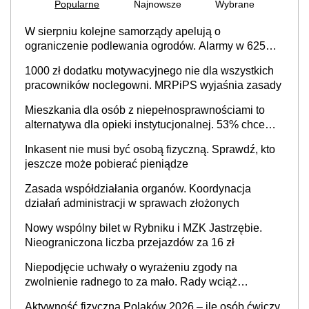
Popularne
Najnowsze
Wybrane
W sierpniu kolejne samorządy apelują o
ograniczenie podlewania ogrodów. Alarmy w 625
gminach. Niżówka hydrogeologiczna może objąć
1000 zł dodatku motywacyjnego nie dla wszystkich
cały kraj
pracowników noclegowni. MRPiPS wyjaśnia zasady
Mieszkania dla osób z niepełnosprawnościami to
alternatywa dla opieki instytucjonalnej. 53% chce
mieszkać samodzielnie lub z rodziną
Inkasent nie musi być osobą fizyczną. Sprawdź, kto
jeszcze może pobierać pieniądze
Zasada współdziałania organów. Koordynacja
działań administracji w sprawach złożonych
Nowy wspólny bilet w Rybniku i MZK Jastrzębie.
Nieograniczona liczba przejazdów za 16 zł
Niepodjęcie uchwały o wyrażeniu zgody na
zwolnienie radnego to za mało. Rady wciąż
popełniają ten błąd, a sądy muszą rozstrzygać
Aktywność fizyczna Polaków 2026 – ile osób ćwiczy