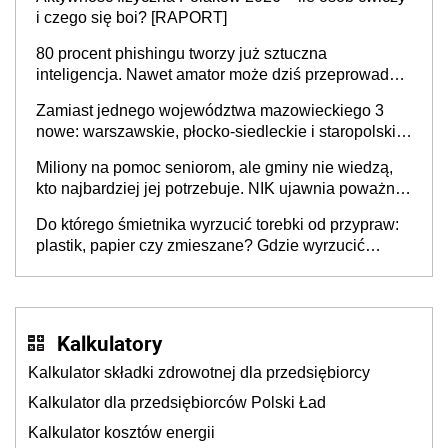
sprawy
i czego się boi? [RAPORT]
80 procent phishingu tworzy już sztuczna
inteligencja. Nawet amator może dziś przeprowadzić
skuteczny cyberatak
Zamiast jednego województwa mazowieckiego 3
nowe: warszawskie, płocko-siedleckie i staropolskie.
Nigdzie w Europie nie ma tak dużych jednostek
Miliony na pomoc seniorom, ale gminy nie wiedzą,
stołecznych
kto najbardziej jej potrzebuje. NIK ujawnia poważną
lukę w systemie
Do którego śmietnika wyrzucić torebki od przypraw:
plastik, papier czy zmieszane? Gdzie wyrzucić
młynek po przyprawach?
Kalkulatory
Kalkulator składki zdrowotnej dla przedsiębiorcy
Kalkulator dla przedsiębiorców Polski Ład
Kalkulator kosztów energii