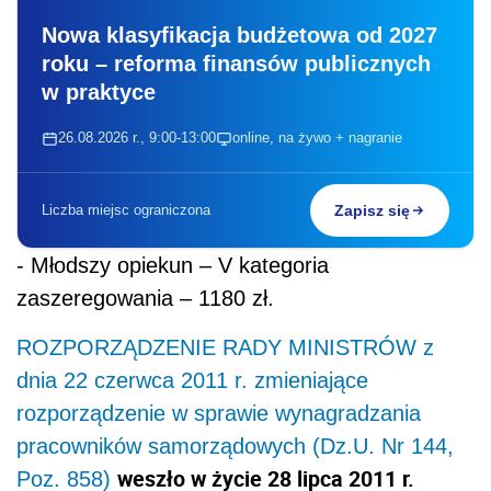
Nowa klasyfikacja budżetowa od 2027
roku – reforma finansów publicznych
w praktyce
26.08.2026 r., 9:00-13:00
online, na żywo + nagranie
Liczba miejsc ograniczona
Zapisz się
- Młodszy opiekun – V kategoria
zaszeregowania – 1180 zł.
ROZPORZĄDZENIE RADY MINISTRÓW z
dnia 22 czerwca 2011 r. zmieniające
rozporządzenie w sprawie wynagradzania
pracowników samorządowych (Dz.U. Nr 144,
weszło w życie 28 lipca 2011 r.
Poz. 858)