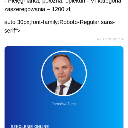
- Pielęgniarka, położna, opiekun - VI kategoria
zaszeregowania – 1200 zł,
auto 30px;font-family:Roboto-Regular,sans-
serif">
AUTOPROMOCJA
Jarosław Jurga
SZKOLENIE ONLINE