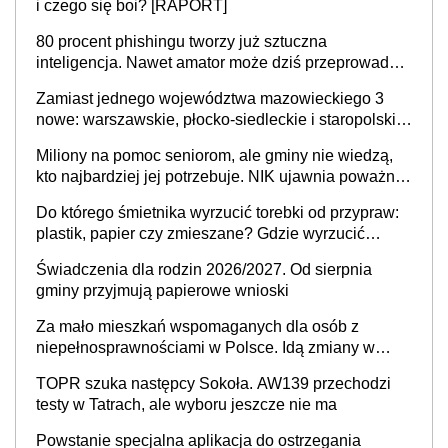
i czego się boi? [RAPORT]
80 procent phishingu tworzy już sztuczna
inteligencja. Nawet amator może dziś przeprowadzić
skuteczny cyberatak
Zamiast jednego województwa mazowieckiego 3
nowe: warszawskie, płocko-siedleckie i staropolskie.
Nigdzie w Europie nie ma tak dużych jednostek
Miliony na pomoc seniorom, ale gminy nie wiedzą,
stołecznych
kto najbardziej jej potrzebuje. NIK ujawnia poważną
lukę w systemie
Do którego śmietnika wyrzucić torebki od przypraw:
plastik, papier czy zmieszane? Gdzie wyrzucić
młynek po przyprawach?
Świadczenia dla rodzin 2026/2027. Od sierpnia
gminy przyjmują papierowe wnioski
Za mało mieszkań wspomaganych dla osób z
niepełnosprawnościami w Polsce. Idą zmiany w
przepisach
TOPR szuka następcy Sokoła. AW139 przechodzi
testy w Tatrach, ale wyboru jeszcze nie ma
Powstanie specjalna aplikacja do ostrzegania