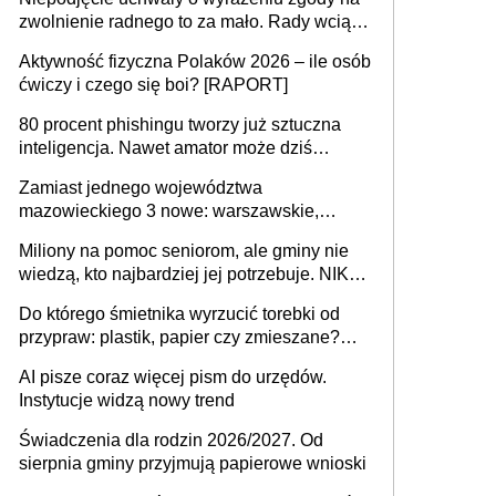
zwolnienie radnego to za mało. Rady wciąż
popełniają ten błąd, a sądy muszą
Aktywność fizyczna Polaków 2026 – ile osób
rozstrzygać sprawy
ćwiczy i czego się boi? [RAPORT]
80 procent phishingu tworzy już sztuczna
inteligencja. Nawet amator może dziś
przeprowadzić skuteczny cyberatak
Zamiast jednego województwa
mazowieckiego 3 nowe: warszawskie,
płocko-siedleckie i staropolskie. Nigdzie w
Miliony na pomoc seniorom, ale gminy nie
Europie nie ma tak dużych jednostek
wiedzą, kto najbardziej jej potrzebuje. NIK
stołecznych
ujawnia poważną lukę w systemie
Do którego śmietnika wyrzucić torebki od
przypraw: plastik, papier czy zmieszane?
Gdzie wyrzucić młynek po przyprawach?
AI pisze coraz więcej pism do urzędów.
Instytucje widzą nowy trend
Świadczenia dla rodzin 2026/2027. Od
sierpnia gminy przyjmują papierowe wnioski