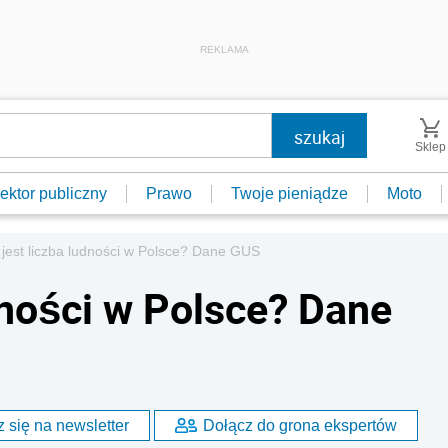
REKLAMA
Sklep
ektor publiczny
Prawo
Twoje pieniądze
Moto
 jest liczba ludności w Polsce? Dane GUS
dności w Polsce? Dane
 się na newsletter
Dołącz do grona ekspertów