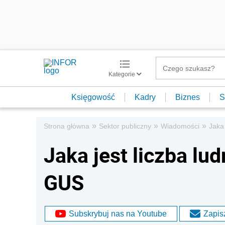
Kategorie
Księgowość
Kadry
Biznes
S
»
»
»
Strona główna
Sektor publiczny
Wiadomości
Jaka
Jaka jest liczba lu
GUS
Subskrybuj nas na Youtube
Zapisz