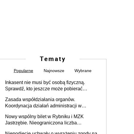
Tematy
Popularne
Najnowsze
Wybrane
Inkasent nie musi być osobą fizyczną.
Sprawdź, kto jeszcze może pobierać
pieniądze
Zasada współdziałania organów.
Koordynacja działań administracji w
sprawach złożonych
Nowy wspólny bilet w Rybniku i MZK
Jastrzębie. Nieograniczona liczba
przejazdów za 16 zł
Niepodjęcie uchwały o wyrażeniu zgody na