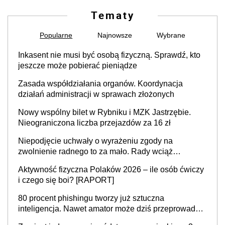
Tematy
Popularne
Najnowsze
Wybrane
Inkasent nie musi być osobą fizyczną. Sprawdź, kto
jeszcze może pobierać pieniądze
Zasada współdziałania organów. Koordynacja
działań administracji w sprawach złożonych
Nowy wspólny bilet w Rybniku i MZK Jastrzębie.
Nieograniczona liczba przejazdów za 16 zł
Niepodjęcie uchwały o wyrażeniu zgody na
zwolnienie radnego to za mało. Rady wciąż
popełniają ten błąd, a sądy muszą rozstrzygać
Aktywność fizyczna Polaków 2026 – ile osób ćwiczy
sprawy
i czego się boi? [RAPORT]
80 procent phishingu tworzy już sztuczna
inteligencja. Nawet amator może dziś przeprowadzić
skuteczny cyberatak