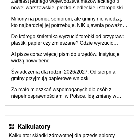
Zamiast jednego województwa mazowieckiego 3
nowe: warszawskie, płocko-siedleckie i staropolskie.
Nigdzie w Europie nie ma tak dużych jednostek
Miliony na pomoc seniorom, ale gminy nie wiedzą,
stołecznych
kto najbardziej jej potrzebuje. NIK ujawnia poważną
lukę w systemie
Do którego śmietnika wyrzucić torebki od przypraw:
plastik, papier czy zmieszane? Gdzie wyrzucić
młynek po przyprawach?
AI pisze coraz więcej pism do urzędów. Instytucje
widzą nowy trend
Świadczenia dla rodzin 2026/2027. Od sierpnia
gminy przyjmują papierowe wnioski
Za mało mieszkań wspomaganych dla osób z
niepełnosprawnościami w Polsce. Idą zmiany w
przepisach
Kalkulatory
Kalkulator składki zdrowotnej dla przedsiębiorcy