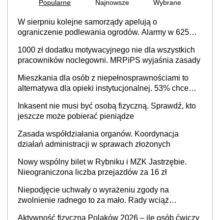
Popularne
Najnowsze
Wybrane
W sierpniu kolejne samorządy apelują o
ograniczenie podlewania ogrodów. Alarmy w 625
gminach. Niżówka hydrogeologiczna może objąć
1000 zł dodatku motywacyjnego nie dla wszystkich
cały kraj
pracowników noclegowni. MRPiPS wyjaśnia zasady
Mieszkania dla osób z niepełnosprawnościami to
alternatywa dla opieki instytucjonalnej. 53% chce
mieszkać samodzielnie lub z rodziną
Inkasent nie musi być osobą fizyczną. Sprawdź, kto
jeszcze może pobierać pieniądze
Zasada współdziałania organów. Koordynacja
działań administracji w sprawach złożonych
Nowy wspólny bilet w Rybniku i MZK Jastrzębie.
Nieograniczona liczba przejazdów za 16 zł
Niepodjęcie uchwały o wyrażeniu zgody na
zwolnienie radnego to za mało. Rady wciąż
popełniają ten błąd, a sądy muszą rozstrzygać
Aktywność fizyczna Polaków 2026 – ile osób ćwiczy