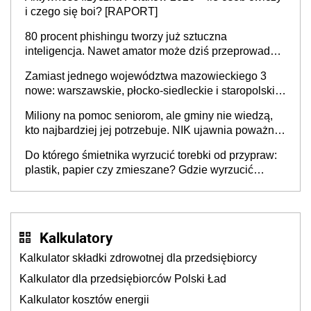
sprawy
i czego się boi? [RAPORT]
80 procent phishingu tworzy już sztuczna
inteligencja. Nawet amator może dziś przeprowadzić
skuteczny cyberatak
Zamiast jednego województwa mazowieckiego 3
nowe: warszawskie, płocko-siedleckie i staropolskie.
Nigdzie w Europie nie ma tak dużych jednostek
Miliony na pomoc seniorom, ale gminy nie wiedzą,
stołecznych
kto najbardziej jej potrzebuje. NIK ujawnia poważną
lukę w systemie
Do którego śmietnika wyrzucić torebki od przypraw:
plastik, papier czy zmieszane? Gdzie wyrzucić
młynek po przyprawach?
Kalkulatory
Kalkulator składki zdrowotnej dla przedsiębiorcy
Kalkulator dla przedsiębiorców Polski Ład
Kalkulator kosztów energii