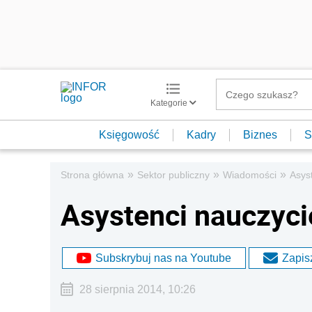
Kategorie
Księgowość
Kadry
Biznes
S
»
»
»
Strona główna
Sektor publiczny
Wiadomości
Asys
Asystenci nauczyci
Subskrybuj nas na Youtube
Zapisz
28 sierpnia 2014, 10:26