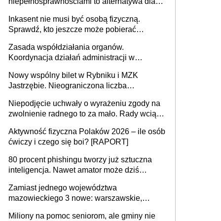
niepełnosprawnościami to alternatywa dla
opieki instytucjonalnej. 53% chce mieszkać
Inkasent nie musi być osobą fizyczną.
samodzielnie lub z rodziną
Sprawdź, kto jeszcze może pobierać
pieniądze
Zasada współdziałania organów.
Koordynacja działań administracji w
sprawach złożonych
Nowy wspólny bilet w Rybniku i MZK
Jastrzębie. Nieograniczona liczba
przejazdów za 16 zł
Niepodjęcie uchwały o wyrażeniu zgody na
zwolnienie radnego to za mało. Rady wciąż
popełniają ten błąd, a sądy muszą
Aktywność fizyczna Polaków 2026 – ile osób
rozstrzygać sprawy
ćwiczy i czego się boi? [RAPORT]
80 procent phishingu tworzy już sztuczna
inteligencja. Nawet amator może dziś
przeprowadzić skuteczny cyberatak
Zamiast jednego województwa
mazowieckiego 3 nowe: warszawskie,
płocko-siedleckie i staropolskie. Nigdzie w
Miliony na pomoc seniorom, ale gminy nie
Europie nie ma tak dużych jednostek