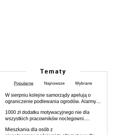
Tematy
Popularne
Najnowsze
Wybrane
W sierpniu kolejne samorządy apelują o
ograniczenie podlewania ogrodów. Alarmy w
625 gminach. Niżówka hydrogeologiczna
1000 zł dodatku motywacyjnego nie dla
może objąć cały kraj
wszystkich pracowników noclegowni.
MRPiPS wyjaśnia zasady
Mieszkania dla osób z