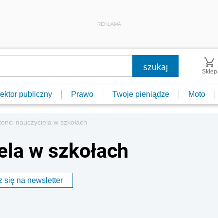
REKLAMA
Sklep
ektor publiczny
Prawo
Twoje pieniądze
Moto
tenci nauczyciela w szkołach
ela w szkołach
 się na newsletter