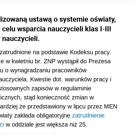
lizowaną ustawą o systemie oświaty,
elu wsparcia nauczycieli klas I-III
 nauczycieli.
zatrudnione na podstawie Kodeksu pracy.
 że w kwietniu br. ZNP wystąpił do Prezesa
niu o wynagradzaniu pracowników
czyciela. Kwestie dot. warunków pracy i
stosownych zapisów w regulaminie
cznych, stąd konieczność zmian w
bardziej że przedstawiony w lipcu przez MEN
wiaty zakłada obligatoryjne
zatrudnienie
ci
w oddziale jest większa niż 25.