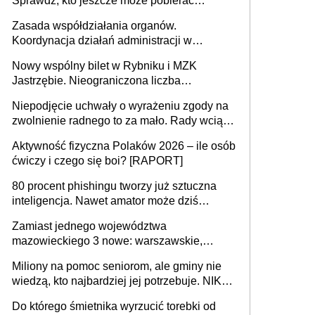
Sprawdź, kto jeszcze może pobierać
pieniądze
Zasada współdziałania organów.
Koordynacja działań administracji w
sprawach złożonych
Nowy wspólny bilet w Rybniku i MZK
Jastrzębie. Nieograniczona liczba
przejazdów za 16 zł
Niepodjęcie uchwały o wyrażeniu zgody na
zwolnienie radnego to za mało. Rady wciąż
popełniają ten błąd, a sądy muszą
Aktywność fizyczna Polaków 2026 – ile osób
rozstrzygać sprawy
ćwiczy i czego się boi? [RAPORT]
80 procent phishingu tworzy już sztuczna
inteligencja. Nawet amator może dziś
przeprowadzić skuteczny cyberatak
Zamiast jednego województwa
mazowieckiego 3 nowe: warszawskie,
płocko-siedleckie i staropolskie. Nigdzie w
Miliony na pomoc seniorom, ale gminy nie
Europie nie ma tak dużych jednostek
wiedzą, kto najbardziej jej potrzebuje. NIK
stołecznych
ujawnia poważną lukę w systemie
Do którego śmietnika wyrzucić torebki od