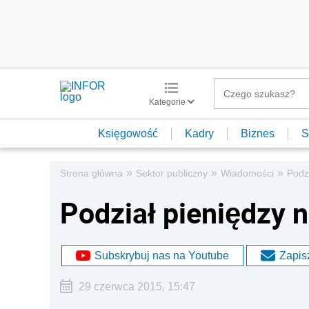
Kategorie
Księgowość
Kadry
Biznes
S
»
»
»
Strona główna
Sektor publiczny
Wiadomości
Podz
Podział pieniędzy 
Subskrybuj nas na Youtube
Zapisz
29 czerwca 2015, 15:47