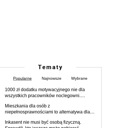
Tematy
Popularne
Najnowsze
Wybrane
1000 zł dodatku motywacyjnego nie dla
wszystkich pracowników noclegowni.
MRPiPS wyjaśnia zasady
Mieszkania dla osób z
niepełnosprawnościami to alternatywa dla
opieki instytucjonalnej. 53% chce mieszkać
Inkasent nie musi być osobą fizyczną.
samodzielnie lub z rodziną