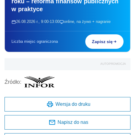
roku – reforma finansów publicznych
w praktyce
26.08.2026 r., 9:00-13:00
online, na żywo + nagranie
Liczba miejsc ograniczona
Zapisz się
AUTOPROMOCJA
Źródło:
Wersja do druku
Napisz do nas