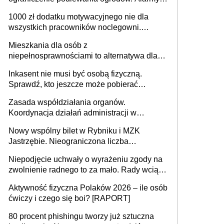
625 gminach. Niżówka hydrogeologiczna
1000 zł dodatku motywacyjnego nie dla
może objąć cały kraj
wszystkich pracowników noclegowni.
MRPiPS wyjaśnia zasady
Mieszkania dla osób z
niepełnosprawnościami to alternatywa dla
opieki instytucjonalnej. 53% chce mieszkać
Inkasent nie musi być osobą fizyczną.
samodzielnie lub z rodziną
Sprawdź, kto jeszcze może pobierać
pieniądze
Zasada współdziałania organów.
Koordynacja działań administracji w
sprawach złożonych
Nowy wspólny bilet w Rybniku i MZK
Jastrzębie. Nieograniczona liczba
przejazdów za 16 zł
Niepodjęcie uchwały o wyrażeniu zgody na
zwolnienie radnego to za mało. Rady wciąż
popełniają ten błąd, a sądy muszą
Aktywność fizyczna Polaków 2026 – ile osób
rozstrzygać sprawy
ćwiczy i czego się boi? [RAPORT]
80 procent phishingu tworzy już sztuczna