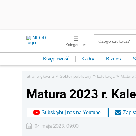
Kategorie
Księgowość
Kadry
Biznes
S
»
»
»
Strona główna
Sektor publiczny
Edukacja
Matura 
Matura 2023 r. Ka
Subskrybuj nas na Youtube
Zapisz
04 maja 2023, 09:00