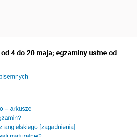
od 4 do 20 maja; egzaminy ustne od
 pisemnych
go – arkusze
egzamin?
 angielskiego [zagadnienia]
sali maturalnej?