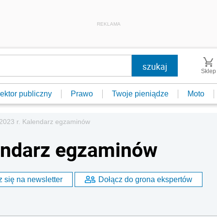
REKLAMA
Sklep
ektor publiczny
Prawo
Twoje pieniądze
Moto
2023 r. Kalendarz egzaminów
lendarz egzaminów
 się na newsletter
Dołącz do grona ekspertów