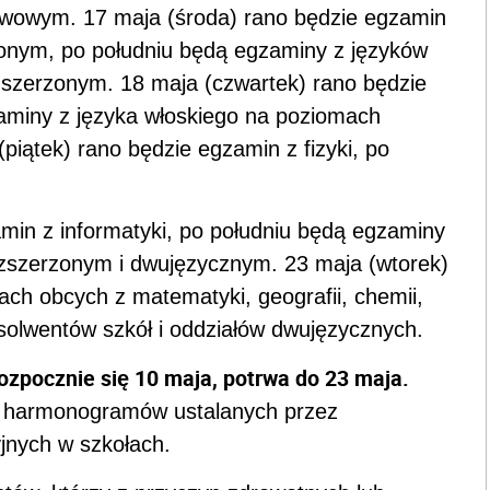
awowym. 17 maja (środa) rano będzie egzamin
zonym, po południu będą egzaminy z języków
zszerzonym. 18 maja (czwartek) rano będzie
zaminy z języka włoskiego na poziomach
iątek) rano będzie egzamin z fizyki, po
min z informatyki, po południu będą egzaminy
ozszerzonym i dwujęzycznym. 23 maja (wtorek)
h obcych z matematyki, geografii, chemii,
 absolwentów szkół i oddziałów dwujęzycznych.
rozpocznie się 10 maja, potrwa do 23 maja.
 harmonogramów ustalanych przez
nych w szkołach.