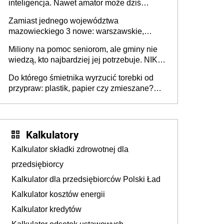
inteligencja. Nawet amator może dziś
przeprowadzić skuteczny cyberatak
Zamiast jednego województwa
mazowieckiego 3 nowe: warszawskie,
płocko-siedleckie i staropolskie. Nigdzie w
Miliony na pomoc seniorom, ale gminy nie
Europie nie ma tak dużych jednostek
wiedzą, kto najbardziej jej potrzebuje. NIK
stołecznych
ujawnia poważną lukę w systemie
Do którego śmietnika wyrzucić torebki od
przypraw: plastik, papier czy zmieszane?
Gdzie wyrzucić młynek po przyprawach?
Kalkulatory
Kalkulator składki zdrowotnej dla
przedsiębiorcy
Kalkulator dla przedsiębiorców Polski Ład
Kalkulator kosztów energii
Kalkulator kredytów