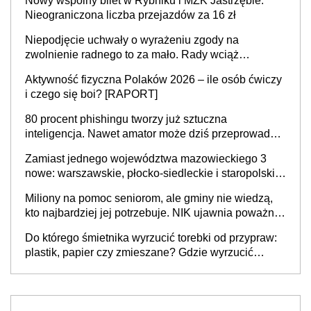
Nowy wspólny bilet w Rybniku i MZK Jastrzębie.
Nieograniczona liczba przejazdów za 16 zł
Niepodjęcie uchwały o wyrażeniu zgody na
zwolnienie radnego to za mało. Rady wciąż
popełniają ten błąd, a sądy muszą rozstrzygać
Aktywność fizyczna Polaków 2026 – ile osób ćwiczy
sprawy
i czego się boi? [RAPORT]
80 procent phishingu tworzy już sztuczna
inteligencja. Nawet amator może dziś przeprowadzić
skuteczny cyberatak
Zamiast jednego województwa mazowieckiego 3
nowe: warszawskie, płocko-siedleckie i staropolskie.
Nigdzie w Europie nie ma tak dużych jednostek
Miliony na pomoc seniorom, ale gminy nie wiedzą,
stołecznych
kto najbardziej jej potrzebuje. NIK ujawnia poważną
lukę w systemie
Do którego śmietnika wyrzucić torebki od przypraw:
plastik, papier czy zmieszane? Gdzie wyrzucić
młynek po przyprawach?