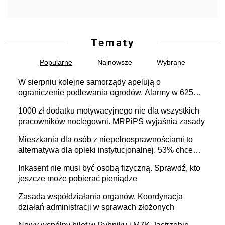
Tematy
Popularne
Najnowsze
Wybrane
W sierpniu kolejne samorządy apelują o
ograniczenie podlewania ogrodów. Alarmy w 625
gminach. Niżówka hydrogeologiczna może objąć
1000 zł dodatku motywacyjnego nie dla wszystkich
cały kraj
pracowników noclegowni. MRPiPS wyjaśnia zasady
Mieszkania dla osób z niepełnosprawnościami to
alternatywa dla opieki instytucjonalnej. 53% chce
mieszkać samodzielnie lub z rodziną
Inkasent nie musi być osobą fizyczną. Sprawdź, kto
jeszcze może pobierać pieniądze
Zasada współdziałania organów. Koordynacja
działań administracji w sprawach złożonych