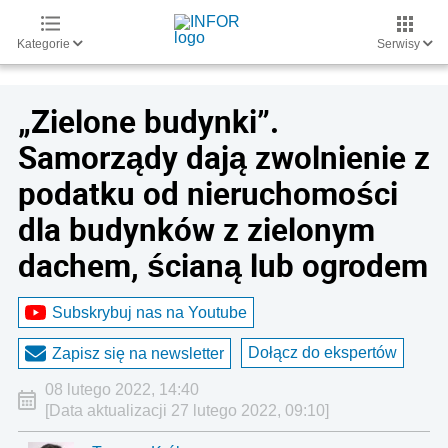
Kategorie
Serwisy
„Zielone budynki”.
Samorządy dają zwolnienie z
podatku od nieruchomości
dla budynków z zielonym
dachem, ścianą lub ogrodem
Subskrybuj nas na Youtube
Dołącz do ekspertów
Zapisz się na newsletter
08 lutego 2022, 14:40
[Data aktualizacji 27 lutego 2022, 09:10]