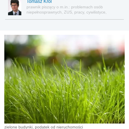
Tomasz Król
prawnik piszący o m.in.: problemach osób
niepełnosprawnych, ZUS, pracy, cywilistyce,
administracji, przedsiębiorcach, podatkach
zielone budynki, podatek od nieruchomości