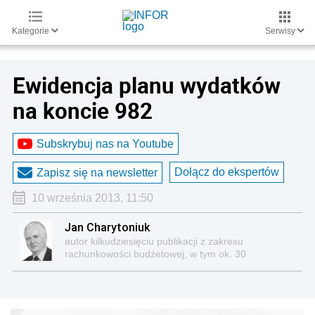
Kategorie
Serwisy
Ewidencja planu wydatków
na koncie 982
Subskrybuj nas na Youtube
Dołącz do ekspertów
Zapisz się na newsletter
10 września 2013, 11:50
Jan Charytoniuk
autor kilkudziesięciu publikacji z zakresu
rachunkowości budżetowej, w tym ok. 30
opracowań do „PORADNIKA Rachunkowości
Budżetowej”, opartych na praktycznych
doświadczeniach wyniesionych z pracy w
instytucjach kontrolnych (w RIO) i na stanowisku