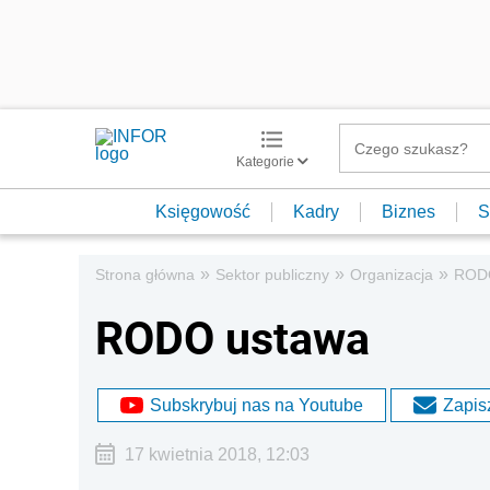
Kategorie
Księgowość
Kadry
Biznes
S
»
»
»
Strona główna
Sektor publiczny
Organizacja
ROD
RODO ustawa
Subskrybuj nas na Youtube
Zapisz
17 kwietnia 2018, 12:03