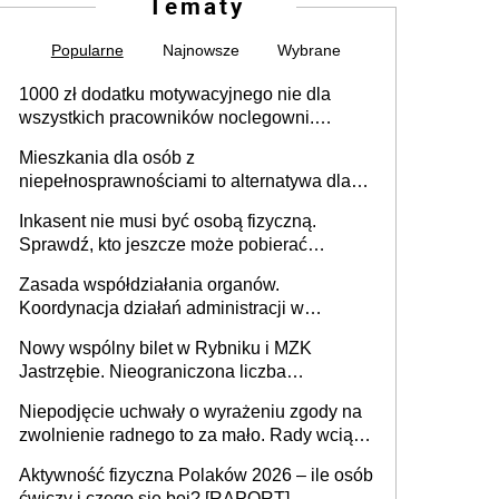
Tematy
Popularne
Najnowsze
Wybrane
1000 zł dodatku motywacyjnego nie dla
wszystkich pracowników noclegowni.
MRPiPS wyjaśnia zasady
Mieszkania dla osób z
niepełnosprawnościami to alternatywa dla
opieki instytucjonalnej. 53% chce mieszkać
Inkasent nie musi być osobą fizyczną.
samodzielnie lub z rodziną
Sprawdź, kto jeszcze może pobierać
pieniądze
Zasada współdziałania organów.
Koordynacja działań administracji w
sprawach złożonych
Nowy wspólny bilet w Rybniku i MZK
Jastrzębie. Nieograniczona liczba
przejazdów za 16 zł
Niepodjęcie uchwały o wyrażeniu zgody na
zwolnienie radnego to za mało. Rady wciąż
popełniają ten błąd, a sądy muszą
Aktywność fizyczna Polaków 2026 – ile osób
rozstrzygać sprawy
ćwiczy i czego się boi? [RAPORT]