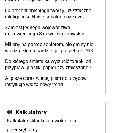
80 procent phishingu tworzy już sztuczna
inteligencja. Nawet amator może dziś
przeprowadzić skuteczny cyberatak
Zamiast jednego województwa
mazowieckiego 3 nowe: warszawskie,
płocko-siedleckie i staropolskie. Nigdzie w
Miliony na pomoc seniorom, ale gminy nie
Europie nie ma tak dużych jednostek
wiedzą, kto najbardziej jej potrzebuje. NIK
stołecznych
ujawnia poważną lukę w systemie
Do którego śmietnika wyrzucić torebki od
przypraw: plastik, papier czy zmieszane?
Gdzie wyrzucić młynek po przyprawach?
AI pisze coraz więcej pism do urzędów.
Instytucje widzą nowy trend
Kalkulatory
Kalkulator składki zdrowotnej dla
przedsiębiorcy