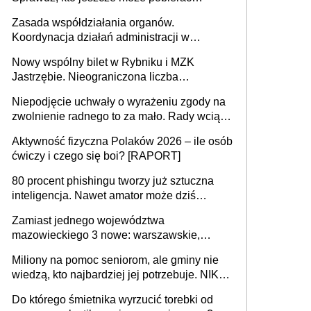
pieniądze
Zasada współdziałania organów.
Koordynacja działań administracji w
sprawach złożonych
Nowy wspólny bilet w Rybniku i MZK
Jastrzębie. Nieograniczona liczba
przejazdów za 16 zł
Niepodjęcie uchwały o wyrażeniu zgody na
zwolnienie radnego to za mało. Rady wciąż
popełniają ten błąd, a sądy muszą
Aktywność fizyczna Polaków 2026 – ile osób
rozstrzygać sprawy
ćwiczy i czego się boi? [RAPORT]
80 procent phishingu tworzy już sztuczna
inteligencja. Nawet amator może dziś
przeprowadzić skuteczny cyberatak
Zamiast jednego województwa
mazowieckiego 3 nowe: warszawskie,
płocko-siedleckie i staropolskie. Nigdzie w
Miliony na pomoc seniorom, ale gminy nie
Europie nie ma tak dużych jednostek
wiedzą, kto najbardziej jej potrzebuje. NIK
stołecznych
ujawnia poważną lukę w systemie
Do którego śmietnika wyrzucić torebki od