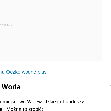
REKLAMA
amu Oczko wodne plus
a Woda
go miejscowo Wojewódzkiego Funduszy
j. Można to zrobić: