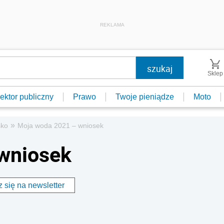
REKLAMA
Sklep
ektor publiczny
Prawo
Twoje pieniądze
Moto
»
sko
Moja woda 2021 – wniosek
wniosek
 się na newsletter