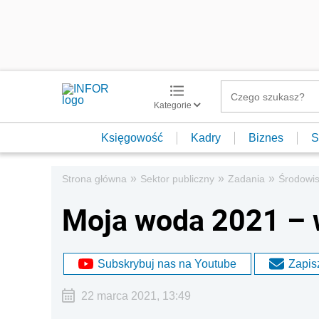
Kategorie
Księgowość
Kadry
Biznes
S
»
»
»
Strona główna
Sektor publiczny
Zadania
Środowi
Moja woda 2021 – 
Subskrybuj nas na Youtube
Zapisz
22 marca 2021, 13:49