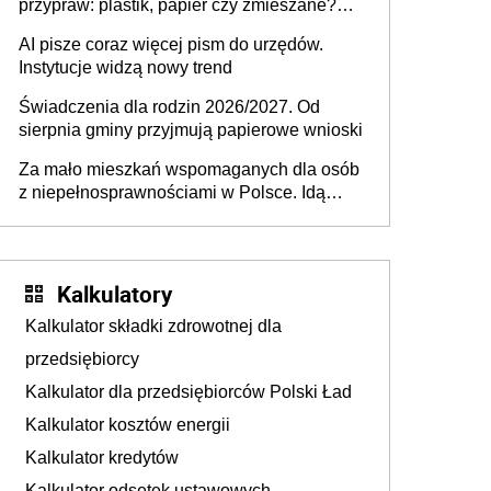
przypraw: plastik, papier czy zmieszane?
Gdzie wyrzucić młynek po przyprawach?
AI pisze coraz więcej pism do urzędów.
Instytucje widzą nowy trend
Świadczenia dla rodzin 2026/2027. Od
sierpnia gminy przyjmują papierowe wnioski
Za mało mieszkań wspomaganych dla osób
z niepełnosprawnościami w Polsce. Idą
zmiany w przepisach
Kalkulatory
Kalkulator składki zdrowotnej dla
przedsiębiorcy
Kalkulator dla przedsiębiorców Polski Ład
Kalkulator kosztów energii
Kalkulator kredytów
Kalkulator odsetek ustawowych