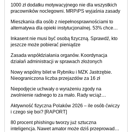
gminach. Niżówka hydrogeologiczna może objąć
1000 zł dodatku motywacyjnego nie dla wszystkich
cały kraj
pracowników noclegowni. MRPiPS wyjaśnia zasady
Mieszkania dla osób z niepełnosprawnościami to
alternatywa dla opieki instytucjonalnej. 53% chce
mieszkać samodzielnie lub z rodziną
Inkasent nie musi być osobą fizyczną. Sprawdź, kto
jeszcze może pobierać pieniądze
Zasada współdziałania organów. Koordynacja
działań administracji w sprawach złożonych
Nowy wspólny bilet w Rybniku i MZK Jastrzębie.
Nieograniczona liczba przejazdów za 16 zł
Niepodjęcie uchwały o wyrażeniu zgody na
zwolnienie radnego to za mało. Rady wciąż
popełniają ten błąd, a sądy muszą rozstrzygać
Aktywność fizyczna Polaków 2026 – ile osób ćwiczy
sprawy
i czego się boi? [RAPORT]
80 procent phishingu tworzy już sztuczna
inteligencja. Nawet amator może dziś przeprowadzić