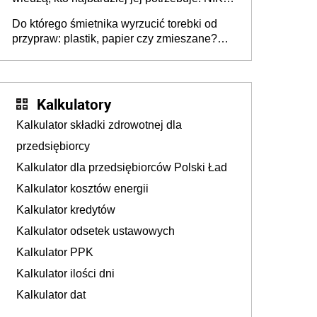
stołecznych
ujawnia poważną lukę w systemie
Do którego śmietnika wyrzucić torebki od
przypraw: plastik, papier czy zmieszane?
Gdzie wyrzucić młynek po przyprawach?
Kalkulatory
Kalkulator składki zdrowotnej dla
przedsiębiorcy
Kalkulator dla przedsiębiorców Polski Ład
Kalkulator kosztów energii
Kalkulator kredytów
Kalkulator odsetek ustawowych
Kalkulator PPK
Kalkulator ilości dni
Kalkulator dat