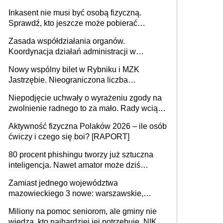
opieki instytucjonalnej. 53% chce mieszkać
Inkasent nie musi być osobą fizyczną.
samodzielnie lub z rodziną
Sprawdź, kto jeszcze może pobierać
pieniądze
Zasada współdziałania organów.
Koordynacja działań administracji w
sprawach złożonych
Nowy wspólny bilet w Rybniku i MZK
Jastrzębie. Nieograniczona liczba
przejazdów za 16 zł
Niepodjęcie uchwały o wyrażeniu zgody na
zwolnienie radnego to za mało. Rady wciąż
popełniają ten błąd, a sądy muszą
Aktywność fizyczna Polaków 2026 – ile osób
rozstrzygać sprawy
ćwiczy i czego się boi? [RAPORT]
80 procent phishingu tworzy już sztuczna
inteligencja. Nawet amator może dziś
przeprowadzić skuteczny cyberatak
Zamiast jednego województwa
mazowieckiego 3 nowe: warszawskie,
płocko-siedleckie i staropolskie. Nigdzie w
Miliony na pomoc seniorom, ale gminy nie
Europie nie ma tak dużych jednostek
wiedzą, kto najbardziej jej potrzebuje. NIK