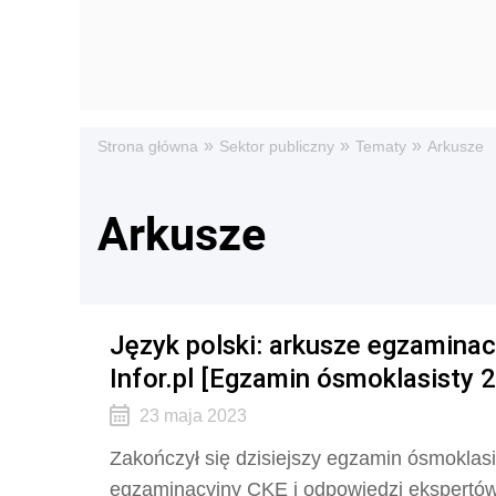
»
»
»
Strona główna
Sektor publiczny
Tematy
Arkusze
Arkusze
Język polski: arkusze egzamina
Infor.pl [Egzamin ósmoklasisty 2
23 maja 2023
Zakończył się dzisiejszy egzamin ósmoklasi
egzaminacyjny CKE i odpowiedzi ekspertó