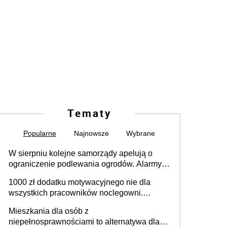
Tematy
Popularne
Najnowsze
Wybrane
W sierpniu kolejne samorządy apelują o
ograniczenie podlewania ogrodów. Alarmy w
625 gminach. Niżówka hydrogeologiczna
1000 zł dodatku motywacyjnego nie dla
może objąć cały kraj
wszystkich pracowników noclegowni.
MRPiPS wyjaśnia zasady
Mieszkania dla osób z
niepełnosprawnościami to alternatywa dla