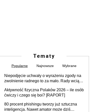
Tematy
Popularne
Najnowsze
Wybrane
Niepodjęcie uchwały o wyrażeniu zgody na
zwolnienie radnego to za mało. Rady wciąż
popełniają ten błąd, a sądy muszą
Aktywność fizyczna Polaków 2026 – ile osób
rozstrzygać sprawy
ćwiczy i czego się boi? [RAPORT]
80 procent phishingu tworzy już sztuczna
inteligencja. Nawet amator może dziś