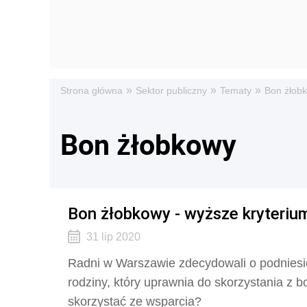
»
»
»
Strona główna
Sektor publiczny
Tematy
Bon żłob
Bon żłobkowy
Bon żłobkowy - wyższe kryteri
31 lip 2020
Radni w Warszawie zdecydowali o podniesi
rodziny, który uprawnia do skorzystania z 
skorzystać ze wsparcia?