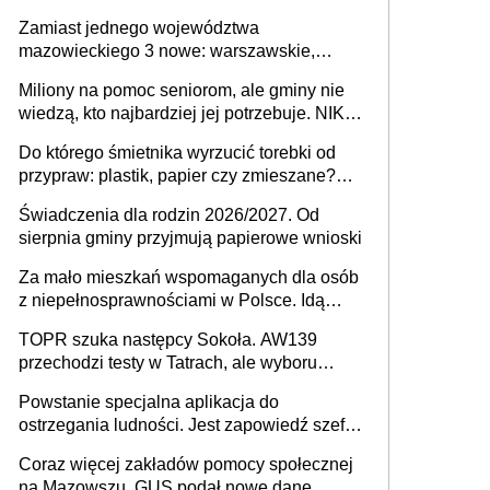
przeprowadzić skuteczny cyberatak
Zamiast jednego województwa
mazowieckiego 3 nowe: warszawskie,
płocko-siedleckie i staropolskie. Nigdzie w
Miliony na pomoc seniorom, ale gminy nie
Europie nie ma tak dużych jednostek
wiedzą, kto najbardziej jej potrzebuje. NIK
stołecznych
ujawnia poważną lukę w systemie
Do którego śmietnika wyrzucić torebki od
przypraw: plastik, papier czy zmieszane?
Gdzie wyrzucić młynek po przyprawach?
Świadczenia dla rodzin 2026/2027. Od
sierpnia gminy przyjmują papierowe wnioski
Za mało mieszkań wspomaganych dla osób
z niepełnosprawnościami w Polsce. Idą
zmiany w przepisach
TOPR szuka następcy Sokoła. AW139
przechodzi testy w Tatrach, ale wyboru
jeszcze nie ma
Powstanie specjalna aplikacja do
ostrzegania ludności. Jest zapowiedź szefa
MSWiA
Coraz więcej zakładów pomocy społecznej
na Mazowszu. GUS podał nowe dane