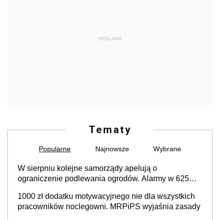
REKLAMA
Tematy
Popularne
Najnowsze
Wybrane
W sierpniu kolejne samorządy apelują o
ograniczenie podlewania ogrodów. Alarmy w 625
gminach. Niżówka hydrogeologiczna może objąć
1000 zł dodatku motywacyjnego nie dla wszystkich
cały kraj
pracowników noclegowni. MRPiPS wyjaśnia zasady