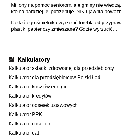
Nigdzie w Europie nie ma tak dużych jednostek
Miliony na pomoc seniorom, ale gminy nie wiedzą,
stołecznych
kto najbardziej jej potrzebuje. NIK ujawnia poważną
lukę w systemie
Do którego śmietnika wyrzucić torebki od przypraw:
plastik, papier czy zmieszane? Gdzie wyrzucić
młynek po przyprawach?
Kalkulatory
Kalkulator składki zdrowotnej dla przedsiębiorcy
Kalkulator dla przedsiębiorców Polski Ład
Kalkulator kosztów energii
Kalkulator kredytów
Kalkulator odsetek ustawowych
Kalkulator PPK
Kalkulator ilości dni
Kalkulator dat