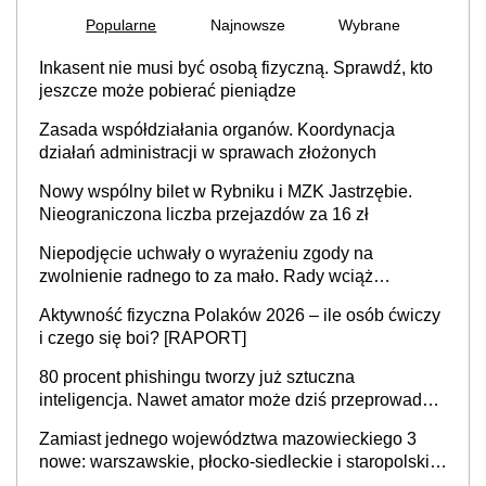
Popularne
Najnowsze
Wybrane
Inkasent nie musi być osobą fizyczną. Sprawdź, kto
jeszcze może pobierać pieniądze
Zasada współdziałania organów. Koordynacja
działań administracji w sprawach złożonych
Nowy wspólny bilet w Rybniku i MZK Jastrzębie.
Nieograniczona liczba przejazdów za 16 zł
Niepodjęcie uchwały o wyrażeniu zgody na
zwolnienie radnego to za mało. Rady wciąż
popełniają ten błąd, a sądy muszą rozstrzygać
Aktywność fizyczna Polaków 2026 – ile osób ćwiczy
sprawy
i czego się boi? [RAPORT]
80 procent phishingu tworzy już sztuczna
inteligencja. Nawet amator może dziś przeprowadzić
skuteczny cyberatak
Zamiast jednego województwa mazowieckiego 3
nowe: warszawskie, płocko-siedleckie i staropolskie.
Nigdzie w Europie nie ma tak dużych jednostek