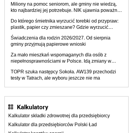
Miliony na pomoc seniorom, ale gminy nie wiedzą,
stołecznych
kto najbardziej jej potrzebuje. NIK ujawnia poważną
lukę w systemie
Do którego śmietnika wyrzucić torebki od przypraw:
plastik, papier czy zmieszane? Gdzie wyrzucić
młynek po przyprawach?
Świadczenia dla rodzin 2026/2027. Od sierpnia
gminy przyjmują papierowe wnioski
Za mało mieszkań wspomaganych dla osób z
niepełnosprawnościami w Polsce. Idą zmiany w
przepisach
TOPR szuka następcy Sokoła. AW139 przechodzi
testy w Tatrach, ale wyboru jeszcze nie ma
Kalkulatory
Kalkulator składki zdrowotnej dla przedsiębiorcy
Kalkulator dla przedsiębiorców Polski Ład