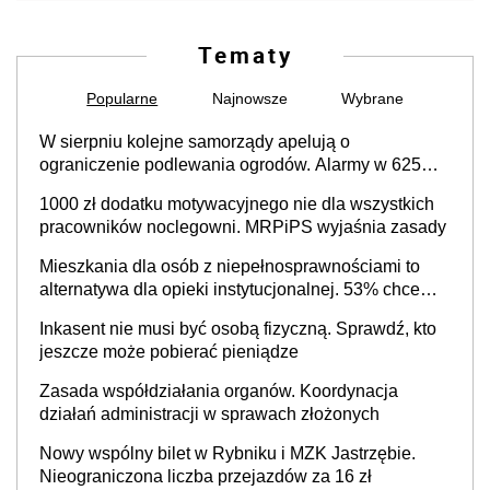
Tematy
Popularne
Najnowsze
Wybrane
W sierpniu kolejne samorządy apelują o
ograniczenie podlewania ogrodów. Alarmy w 625
gminach. Niżówka hydrogeologiczna może objąć
1000 zł dodatku motywacyjnego nie dla wszystkich
cały kraj
pracowników noclegowni. MRPiPS wyjaśnia zasady
Mieszkania dla osób z niepełnosprawnościami to
alternatywa dla opieki instytucjonalnej. 53% chce
mieszkać samodzielnie lub z rodziną
Inkasent nie musi być osobą fizyczną. Sprawdź, kto
jeszcze może pobierać pieniądze
Zasada współdziałania organów. Koordynacja
działań administracji w sprawach złożonych
Nowy wspólny bilet w Rybniku i MZK Jastrzębie.
Nieograniczona liczba przejazdów za 16 zł