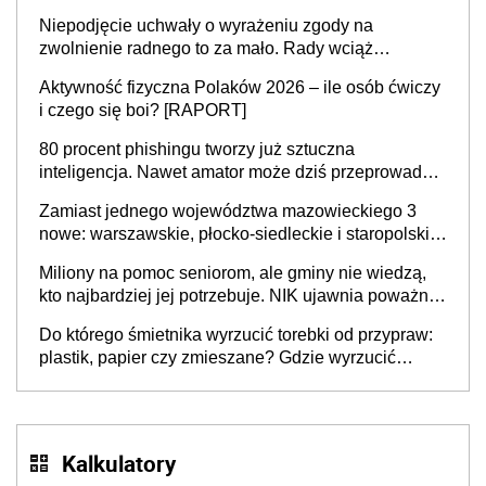
Niepodjęcie uchwały o wyrażeniu zgody na
zwolnienie radnego to za mało. Rady wciąż
popełniają ten błąd, a sądy muszą rozstrzygać
Aktywność fizyczna Polaków 2026 – ile osób ćwiczy
sprawy
i czego się boi? [RAPORT]
80 procent phishingu tworzy już sztuczna
inteligencja. Nawet amator może dziś przeprowadzić
skuteczny cyberatak
Zamiast jednego województwa mazowieckiego 3
nowe: warszawskie, płocko-siedleckie i staropolskie.
Nigdzie w Europie nie ma tak dużych jednostek
Miliony na pomoc seniorom, ale gminy nie wiedzą,
stołecznych
kto najbardziej jej potrzebuje. NIK ujawnia poważną
lukę w systemie
Do którego śmietnika wyrzucić torebki od przypraw:
plastik, papier czy zmieszane? Gdzie wyrzucić
młynek po przyprawach?
Kalkulatory