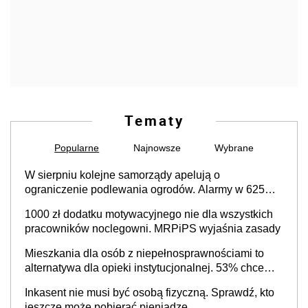
Tematy
Popularne
Najnowsze
Wybrane
W sierpniu kolejne samorządy apelują o
ograniczenie podlewania ogrodów. Alarmy w 625
gminach. Niżówka hydrogeologiczna może objąć
1000 zł dodatku motywacyjnego nie dla wszystkich
cały kraj
pracowników noclegowni. MRPiPS wyjaśnia zasady
Mieszkania dla osób z niepełnosprawnościami to
alternatywa dla opieki instytucjonalnej. 53% chce
mieszkać samodzielnie lub z rodziną
Inkasent nie musi być osobą fizyczną. Sprawdź, kto
jeszcze może pobierać pieniądze