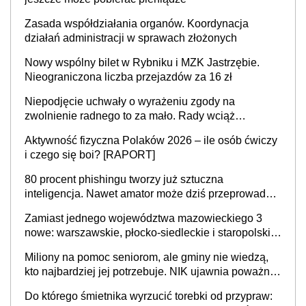
Zasada współdziałania organów. Koordynacja
działań administracji w sprawach złożonych
Nowy wspólny bilet w Rybniku i MZK Jastrzębie.
Nieograniczona liczba przejazdów za 16 zł
Niepodjęcie uchwały o wyrażeniu zgody na
zwolnienie radnego to za mało. Rady wciąż
popełniają ten błąd, a sądy muszą rozstrzygać
Aktywność fizyczna Polaków 2026 – ile osób ćwiczy
sprawy
i czego się boi? [RAPORT]
80 procent phishingu tworzy już sztuczna
inteligencja. Nawet amator może dziś przeprowadzić
skuteczny cyberatak
Zamiast jednego województwa mazowieckiego 3
nowe: warszawskie, płocko-siedleckie i staropolskie.
Nigdzie w Europie nie ma tak dużych jednostek
Miliony na pomoc seniorom, ale gminy nie wiedzą,
stołecznych
kto najbardziej jej potrzebuje. NIK ujawnia poważną
lukę w systemie
Do którego śmietnika wyrzucić torebki od przypraw: