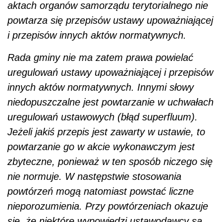
powtarzanie go w akcie wykonawczym jest
zbyteczne, ponieważ w ten sposób niczego się
nie normuje. W następstwie stosowania
powtórzeń mogą natomiast powstać liczne
nieporozumienia. Przy powtórzeniach okazuje
się, że niektóre wypowiedzi ustawodawcy są
normatywnie zbędne. Musi to prowadzić do
wątpliwości, z których fragmentów tekstu
prawnego należy odtwarzać normy i jaka jest
ranga tych norm.
Cezary Widomski
AUTOPROMOCJA