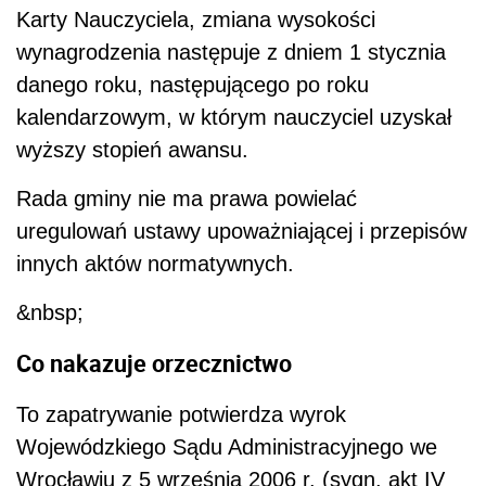
&nbsp;
Co nakazuje orzecznictwo
To zapatrywanie potwierdza wyrok
Wojewódzkiego Sądu Administracyjnego we
Wrocławiu z 5 września 2006 r. (sygn. akt IV
S.A./Wr 396/05, opubl. Dziennik Urzędowy
Województwa Dolnośląskiego 2007/204/2522).
Według sądu,
ponieważ, w myśl przepisów
Konstytucji RP, akty prawa miejscowego mają
charakter podstawowy (art. 94), toteż uchwały
organów samorządu terytorialnego mogą być
podejmowane wyłącznie na podstawie i w
granicach prawa (ustaw).