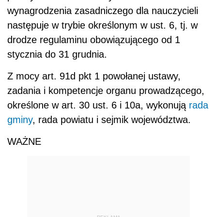
WAŻNE
REKLAMA
Zatem to rada gminy, rada powiatu i sejmik
województwa są władne podwyższyć w
regulaminie minimalne stawki wynagrodzenia
zasadniczego nauczycieli. Kompetencji tej