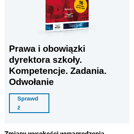
Odwołanie
Sprawd
ź
Zmiany wysokości wynagrodzenia
reguluje ustawa
W regulaminie nie można określać także zasad
odnoszących się do początkowego terminu
powstania i zmiany wysokości składników
wynagrodzenia w razie wystąpienia
okoliczności uzasadniających taką zmianę.
Oto przykład takiej wadliwej regulacji:
Dodatek
za wysługę lat przysługuje: 1) począwszy od