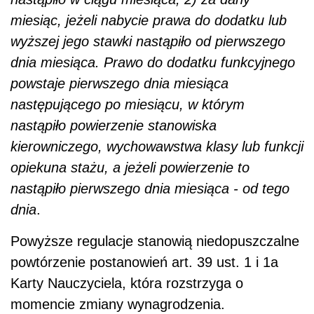
dnia
.
Powyższe regulacje stanowią niedopuszczalne
powtórzenie postanowień art. 39 ust. 1 i 1a
Karty Nauczyciela, która rozstrzyga o
momencie zmiany wynagrodzenia.
Według tych przepisów, zmiana wysokości
wynagrodzenia w czasie trwania stosunku
pracy w związku z uzyskaniem kolejnego
stopnia awansu zawodowego nauczyciela
następuje z pierwszym dniem roku szkolnego
następującego po roku szkolnym, w którym
nauczyciel
uzyskał wyższy stopień awansu.
Zmiana wysokości
wynagrodzenia
z innych