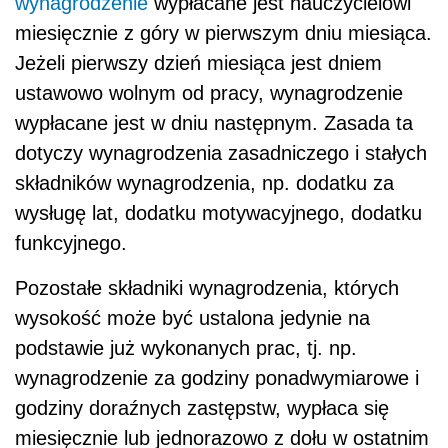
Pozostałe składniki wynagrodzenia, których
wysokość może być ustalona jedynie na
podstawie już wykonanych prac, tj. np.
wynagrodzenie za godziny ponadwymiarowe i
godziny doraźnych zastępstw, wypłaca się
miesięcznie lub jednorazowo z dołu w ostatnim
dniu miesiąca.
auto 30px;font-family:Roboto-Regular,sans-
serif">
AUTOPROMOCJA