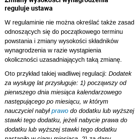
pierwszego dnia miesiąca kalendarzowego
następującego po miesiącu, w którym
nauczyciel nabył
prawo
do dodatku lub wyższej
stawki tego dodatku, jeżeli nabycie prawa do
dodatku lub wyższej stawki tego dodatku
nastąpiło w ciągu miesiąca, 2) za dany
miesiąc, jeżeli nabycie prawa do dodatku lub
wyższej jego stawki nastąpiło od pierwszego
dnia miesiąca. Prawo do dodatku funkcyjnego
powstaje pierwszego dnia miesiąca
następującego po miesiącu, w którym
nastąpiło powierzenie stanowiska
kierowniczego, wychowawstwa klasy lub funkcji
opiekuna stażu, a jeżeli powierzenie to
nastąpiło pierwszego dnia miesiąca - od tego