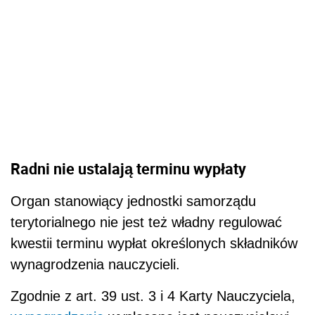
Organ stanowiący jednostki samorządu
terytorialnego nie jest też władny regulować
kwestii terminu wypłat określonych składników
wynagrodzenia nauczycieli.
Zgodnie z art. 39 ust. 3 i 4 Karty Nauczyciela,
wynagrodzenie
wypłacane jest nauczycielowi
miesięcznie z góry w pierwszym dniu miesiąca.
Jeżeli pierwszy dzień miesiąca jest dniem
ustawowo wolnym od pracy, wynagrodzenie
wypłacane jest w dniu następnym. Zasada ta
dotyczy wynagrodzenia zasadniczego i stałych
składników wynagrodzenia, np. dodatku za
wysługę lat, dodatku motywacyjnego, dodatku
funkcyjnego.