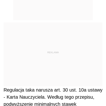
Regulacja taka narusza art. 30 ust. 10a ustawy
- Karta Nauczyciela. Według tego przepisu,
podwyższenie minimalnych stawek
wynagrodzenia zasadniczego dla nauczycieli
następuje w trybie określonym w ust. 6, tj. w
drodze regulaminu obowiązującego od 1
stycznia do 31 grudnia.
Z mocy art. 91d pkt 1 powołanej ustawy,
zadania i kompetencje organu prowadzącego,
określone w art. 30 ust. 6 i 10a, wykonują
rada
gminy
, rada powiatu i sejmik województwa.