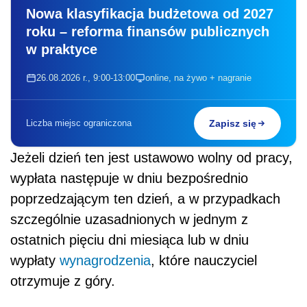
poprzedzającym ten dzień, a w przypadkach
szczególnie uzasadnionych w jednym z
ostatnich pięciu dni miesiąca lub w dniu
wypłaty
wynagrodzenia
, które nauczyciel
otrzymuje z góry.
GSiA OSTRZEGA
Skoro Karta Nauczyciela w sposób
jednoznaczny reguluje kwestię terminu wypłaty
składników wynagrodzenia, to nie można tego
zagadnienia uznać za powierzone przez
ustawodawcę do unormowania w ramach
regulaminu wynagradzania nauczycieli.