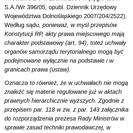
Oznacza to również, że w uchwałach nie mogą
znaleźć się materie regulowane już w aktach
prawnych hierarchicznie wyższych. Zgodnie z
przepisem par. 118 w zw. z par. 143 załącznika
do rozporządzenia prezesa Rady Ministrów w
sprawie zasad techniki prawodawczej, w
aktach organów samorządu terytorialnego nie
powtarza się przepisów ustawy upoważniającej
i przepisów innych aktów normatywnych.
Rada gminy nie ma zatem prawa powielać
uregulowań ustawy upoważniającej i przepisów
innych aktów normatywnych. Innymi słowy
niedopuszczalne jest powtarzanie w uchwałach
uregulowań ustawowych (błąd superfluum).
Jeżeli jakiś przepis jest zawarty w ustawie, to