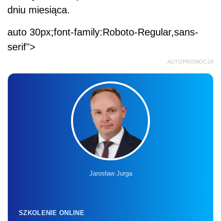
Jarosław Jurga
SZKOLENIE ONLINE
Nowa klasyfikacja budżetowa od 2027
roku – reforma finansów publicznych
w praktyce
26.08.2026 r., 9:00-13:00
online, na żywo + nagranie
Liczba miejsc ograniczona
Zapisz się
Jeżeli dzień ten jest ustawowo wolny od pracy,
wypłata następuje w dniu bezpośrednio