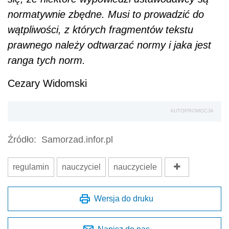
Źródło:
Samorzad.infor.pl
regulamin
nauczyciel
nauczyciele
Wersja do druku
Napisz do nas
Zapisz się na newsletter
Udostępnij
Oceń jakość naszego artykułu
Twoja opinia jest dla nas bardzo ważna