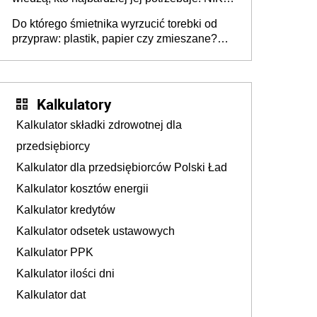
stołecznych
ujawnia poważną lukę w systemie
Do którego śmietnika wyrzucić torebki od
przypraw: plastik, papier czy zmieszane?
Gdzie wyrzucić młynek po przyprawach?
Kalkulatory
Kalkulator składki zdrowotnej dla
przedsiębiorcy
Kalkulator dla przedsiębiorców Polski Ład
Kalkulator kosztów energii
Kalkulator kredytów
Kalkulator odsetek ustawowych
Kalkulator PPK
Kalkulator ilości dni
Kalkulator dat