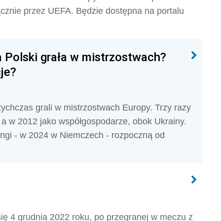
ącznie przez UEFA. Będzie dostępna na portalu
a Polski grała w mistrzostwach?
cje?
tychczas grali w mistrzostwach Europy. Trzy razy
, a w 2012 jako współgospodarze, obok Ukrainy.
rangi - w 2024 w Niemczech - rozpoczną od
 się 4 grudnia 2022 roku, po przegranej w meczu z