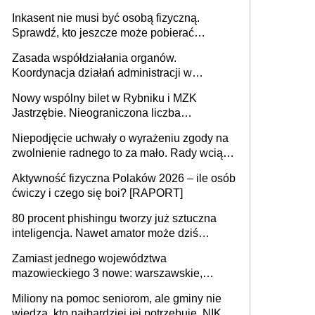
opieki instytucjonalnej. 53% chce mieszkać
Inkasent nie musi być osobą fizyczną.
samodzielnie lub z rodziną
Sprawdź, kto jeszcze może pobierać
pieniądze
Zasada współdziałania organów.
Koordynacja działań administracji w
sprawach złożonych
Nowy wspólny bilet w Rybniku i MZK
Jastrzębie. Nieograniczona liczba
przejazdów za 16 zł
Niepodjęcie uchwały o wyrażeniu zgody na
zwolnienie radnego to za mało. Rady wciąż
popełniają ten błąd, a sądy muszą
Aktywność fizyczna Polaków 2026 – ile osób
rozstrzygać sprawy
ćwiczy i czego się boi? [RAPORT]
80 procent phishingu tworzy już sztuczna
inteligencja. Nawet amator może dziś
przeprowadzić skuteczny cyberatak
Zamiast jednego województwa
mazowieckiego 3 nowe: warszawskie,
płocko-siedleckie i staropolskie. Nigdzie w
Miliony na pomoc seniorom, ale gminy nie
Europie nie ma tak dużych jednostek
wiedzą, kto najbardziej jej potrzebuje. NIK