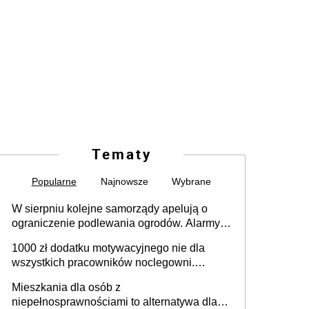
Tematy
Popularne
Najnowsze
Wybrane
W sierpniu kolejne samorządy apelują o
ograniczenie podlewania ogrodów. Alarmy w
625 gminach. Niżówka hydrogeologiczna
1000 zł dodatku motywacyjnego nie dla
może objąć cały kraj
wszystkich pracowników noclegowni.
MRPiPS wyjaśnia zasady
Mieszkania dla osób z
niepełnosprawnościami to alternatywa dla