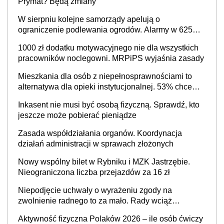
Prymat? Będą zmiany
W sierpniu kolejne samorządy apelują o
ograniczenie podlewania ogrodów. Alarmy w 625
gminach. Niżówka hydrogeologiczna może objąć
1000 zł dodatku motywacyjnego nie dla wszystkich
cały kraj
pracowników noclegowni. MRPiPS wyjaśnia zasady
Mieszkania dla osób z niepełnosprawnościami to
alternatywa dla opieki instytucjonalnej. 53% chce
mieszkać samodzielnie lub z rodziną
Inkasent nie musi być osobą fizyczną. Sprawdź, kto
jeszcze może pobierać pieniądze
Zasada współdziałania organów. Koordynacja
działań administracji w sprawach złożonych
Nowy wspólny bilet w Rybniku i MZK Jastrzębie.
Nieograniczona liczba przejazdów za 16 zł
Niepodjęcie uchwały o wyrażeniu zgody na
zwolnienie radnego to za mało. Rady wciąż
popełniają ten błąd, a sądy muszą rozstrzygać
Aktywność fizyczna Polaków 2026 – ile osób ćwiczy
sprawy