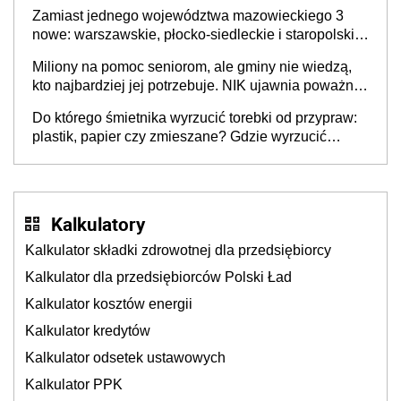
skuteczny cyberatak
Zamiast jednego województwa mazowieckiego 3
nowe: warszawskie, płocko-siedleckie i staropolskie.
Nigdzie w Europie nie ma tak dużych jednostek
Miliony na pomoc seniorom, ale gminy nie wiedzą,
stołecznych
kto najbardziej jej potrzebuje. NIK ujawnia poważną
lukę w systemie
Do którego śmietnika wyrzucić torebki od przypraw:
plastik, papier czy zmieszane? Gdzie wyrzucić
młynek po przyprawach?
Kalkulatory
Kalkulator składki zdrowotnej dla przedsiębiorcy
Kalkulator dla przedsiębiorców Polski Ład
Kalkulator kosztów energii
Kalkulator kredytów
Kalkulator odsetek ustawowych
Kalkulator PPK