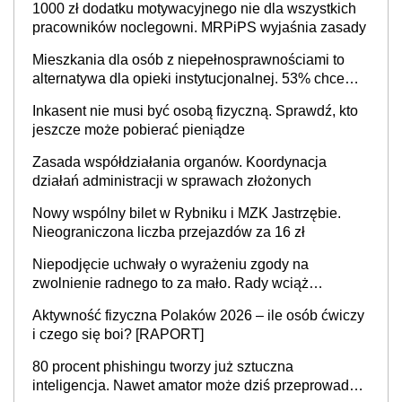
1000 zł dodatku motywacyjnego nie dla wszystkich
cały kraj
pracowników noclegowni. MRPiPS wyjaśnia zasady
Mieszkania dla osób z niepełnosprawnościami to
alternatywa dla opieki instytucjonalnej. 53% chce
mieszkać samodzielnie lub z rodziną
Inkasent nie musi być osobą fizyczną. Sprawdź, kto
jeszcze może pobierać pieniądze
Zasada współdziałania organów. Koordynacja
działań administracji w sprawach złożonych
Nowy wspólny bilet w Rybniku i MZK Jastrzębie.
Nieograniczona liczba przejazdów za 16 zł
Niepodjęcie uchwały o wyrażeniu zgody na
zwolnienie radnego to za mało. Rady wciąż
popełniają ten błąd, a sądy muszą rozstrzygać
Aktywność fizyczna Polaków 2026 – ile osób ćwiczy
sprawy
i czego się boi? [RAPORT]
80 procent phishingu tworzy już sztuczna
inteligencja. Nawet amator może dziś przeprowadzić